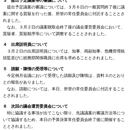
３ 提出予定議案等の審議について
提出予定議案の審議については、３月６日の一般質問終了後に議
案に関する質疑を行った後、所管の常任委員会に付託することとさ
れました。
なお、３月２日の議案聴取会終了後の議会運営委員会において、
質疑者、質疑順序等について調整することとされました。
４ 出席説明員について
３月２日の出席説明員については、知事、両副知事、危機管理統
括監並びに総務部関係職員に出席を求めることとされました。
５ 請願・陳情の受理等について
今定例月会議において受理した請願及び陳情は、資料３のとおり
との報告がありました。
なお、請願については、本日、所管の常任委員会に付託すること
とされました。
６ 次回の議会運営委員会について
特に協議する事項が出てこない限り、先議議案の審議方法等につ
いて協議するため、本日の予算決算常任委員会終了後に開催するこ
ととされました。