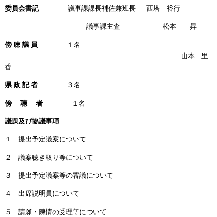
委員会書記
議事課課長補佐兼班長 西塔 裕行
議事課主査 松本 昇
傍 聴 議 員
１名
山本 里
香
県 政 記 者
３名
傍 聴 者
１名
議題及び協議事項
１ 提出予定議案について
２ 議案聴き取り等について
３ 提出予定議案等の審議について
４ 出席説明員について
５ 請願・陳情の受理等について