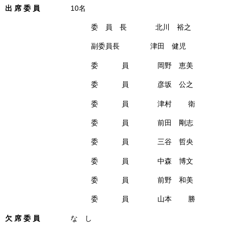
出 席 委 員
10名
委 員 長 北川 裕之
副委員長 津田 健児
委 員 岡野 恵美
委 員 彦坂 公之
委 員 津村 衛
委 員 前田 剛志
委 員 三谷 哲央
委 員 中森 博文
委 員 前野 和美
委 員 山本 勝
欠 席 委 員
な し