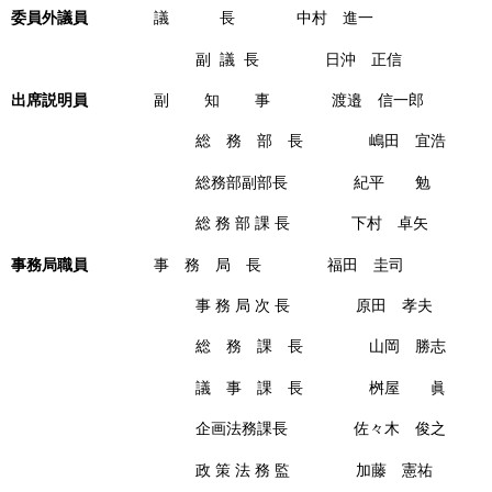
委員外議員
議 長 中村 進一
副 議 長 日沖 正信
出席説明員
副 知 事 渡邉 信一郎
総 務 部 長 嶋田 宜浩
総務部副部長 紀平 勉
総 務 部 課 長 下村 卓矢
事務局職員
事 務 局 長 福田 圭司
事 務 局 次 長 原田 孝夫
総 務 課 長 山岡 勝志
議 事 課 長 桝屋 眞
企画法務課長 佐々木 俊之
政 策 法 務 監 加藤 憲祐