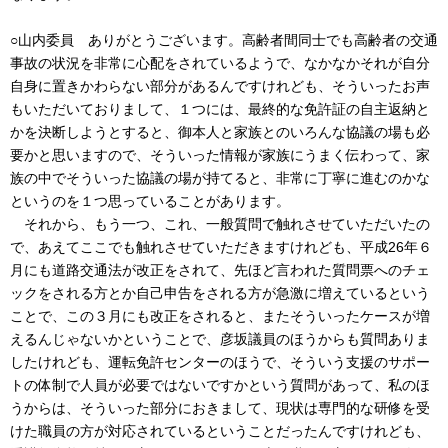
○山内委員 ありがとうございます。高齢者間同士でも高齢者の交通
事故の状況を非常に心配をされているようで、なかなかそれが自分
自身に置きかわらない部分があるんですけれども、そういったお声
もいただいておりまして、１つには、最終的な免許証の自主返納と
かを決断しようとすると、御本人と家族とのいろんな協議の場も必
要かと思いますので、そういった情報が家族にうまく伝わって、家
族の中でそういった協議の場が持てると、非常に丁寧に進むのかな
というのを１つ思っていることがあります。
それから、もう一つ、これ、一般質問で触れさせていただいたの
で、あえてここでも触れさせていただきますけれども、平成26年６
月にも道路交通法が改正をされて、先ほど言われた質問票へのチェ
ックをされる方とか自己申告をされる方が急激に増えているという
ことで、この３月にも改正をされると、またそういったケースが増
えるんじゃないかということで、彦坂議員のほうからも質問ありま
したけれども、運転免許センターのほうで、そういう支援のサポー
トの体制で人員が必要ではないですかという質問があって、私のほ
うからは、そういった部分におきまして、現状は専門的な研修を受
けた職員の方が対応されているということだったんですけれども、