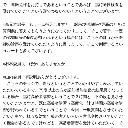
で、運転免許をお持ちであるということであれば、臨時適性検査を
受けていただくという形でつないでいくということでございます。
○森元本部長 もう一点補足しますと、免許の申請時や更新のときに
質問票に答えてもらうようになっておりまして、そこで若干、一定
の認知症等の病気が疑われるという場合には、こちらのほうから医
師の診察を受けていただくように促しまして、そこで判断するとい
うルートも多くございます。
○村林委員長 ほかにありませんか。
○山内委員 御説明ありがとうございます。
こちらのチラシで、新設というところでわかりやすく表示してい
ただいている中で、75歳以上の方が認知機能検査の結果悪くなって
いる場合、臨時高齢者講習ということで２時間と、下の段を見させ
ていただきますと、既に高齢者講習（高度化）計３時間の高齢者講
習が行われている中でということで、今回、一般質問をさせていた
だいた中で、様々な対象年齢の方といろいろ意見交換させていただ
く機会があるんですけれども、高齢者講習を受けていただいて、そ