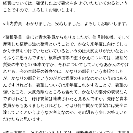
経費については、確保した上で要求をさせていただいておるという
ことですので、よろしくお願いします。
○山内委員 わかりました。安心しました。よろしくお願いします。
○藤根委員 先ほど青木委員からありましたが、信号制御機、そして
摩耗した横断歩道の整備ということで、かなり来年度に向けてしっ
かり予算をつけていただいているというのは大変ありがたいなとい
うふうに思うんですが、横断歩道等の塗りかえについては、総括的
質疑の中でも1745本ですか、それについてしていかなあかんのやけ
れども、今の本部長の答弁では、かなりの部分という表現でした
が、かなりの部分というのがどの程度のものなのかというのはある
んですけれども、要望については来年度これをすることで、要望の
強いところ、大変危険なところも含めて、かなりの部分の表現なん
ですけれども、ほぼ要望は達成されたと見るんですか。先ほど青木
委員からもありましたけれども、やはり何年間かで要望には完全に
達していくというようなお考えなのか、その辺もう少しお答えいた
だけたらと思います。
○森元本部長 その点につきましては、横断歩道については、本年６