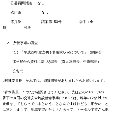
③委員間討議 なし
④討論 なし
⑤採決 議案第153号 挙手（全
員） 可決
２ 所管事項の調査
（１）「平成29年度当初予算要求状況について」（関係分）
①当局から資料に基づき説明（森元本部長、中道部長）
②質問
○村林委員長 それでは、御質問等がありましたらお願いします。
○青木委員 １つだけ確認させてください。先ほどの20ページの一
番下の今回の交通安全施設整備事業については、昨年の２倍以上の
要求をしてもらっているということなんですけれども、細かいこと
は別としまして、地域要望がたくさんあって、トータルで皆さん把