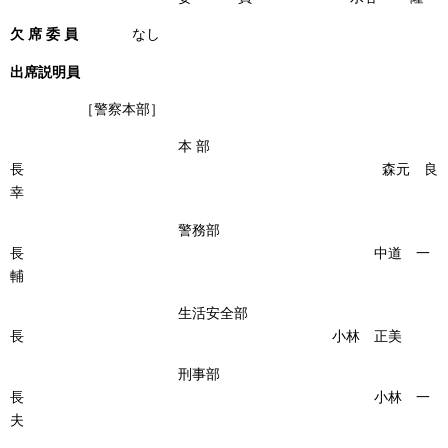
欠 席 委 員
なし
出席説明員
［警察本部］
本 部
長 森元 良
幸
警務部
長 中道 一
輔
生活安全部
長 小林 正美
刑事部
長 小林 一
夫