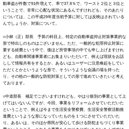
動車盗が件数で91件増えて、率で37.8％で、ワースト２位と３位と
いうことで、非常に心配な状況にあるんですけれども、そのあたり
については、この平成29年度当初予算に対しては反映はされている
んでしょうか、対策について。
○小林（正）部長 予算の科目上、特定の自動車盗抑止対策事業的な
形で特出しのものはございません。ただ、一般的な犯罪抑止対策に
要する経費という中で、後ほど所管事項の中でも申し上げますけれ
ども、自動車関連事業者にお集まりいただいて、例えば現状をお話
しして情報共有をするとか、あるいはユーザーに注意喚起をしてい
ただくとかというような形で、そういうような会議の場を持った
り、その他の一般的な防犯対策としての形で進めていきたいと考え
ております。
○中道部長 補足でございますけれども、やはり個別の事業として上
げてはいないんですが、今回、事業をリフォームさせていただいた
ということで、例えば今まで生活安全警察費、生活安全警察活動推
進費というような形になっていたものを１つにさせていただいた
り、あるいは、そのほか県民が安心して歩ける防犯まちづくり事業