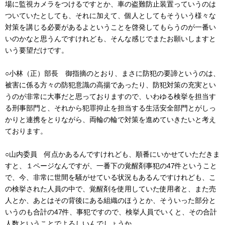
場に監視カメラをつけるですとか、車の盗難防止装置っていうのは
ついていたとしても、それに加えて、個人としてもそういう様々な
対策を講じる必要があるよということを啓発してもらうのが一番い
いのかなと思うんですけれども、そんな感じでまたお願いしますと
いう要望だけです。
○小林（正）部長 御指摘のとおり、まさに防犯の要諦というのは、
被害に係る方々の防犯意識の高揚であったり、防犯対策の充実とい
うのが非常に大事だと思っておりますので、いわゆる検挙を担当す
る刑事部門と、それから犯罪抑止を担当する生活安全部門とがしっ
かりと連携をとりながら、両輪の輪で対策を進めていきたいと考え
ております。
○山内委員 何点かあるんですけれども、順番にいかせていただきま
すと、１ページなんですが、一番下の覚醒剤事犯の47件ということ
で、今、非常に世間を騒がせている状況もあるんですけれども、こ
の検挙された人員の中で、覚醒剤を使用していた使用者と、また売
人とか、あとはその背後にある組織のほうとか、そういった部分と
いうのも合計の47件、事犯ですので、検挙人員でいくと、その合計
人数ということでよろしいんでしょうか。