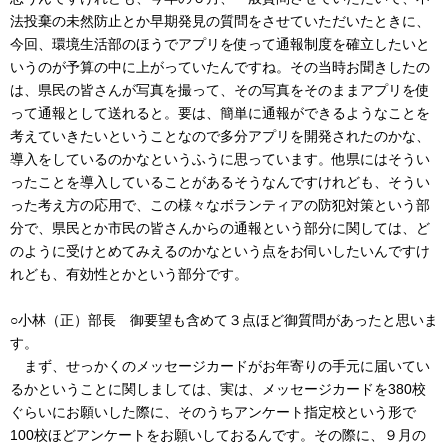
法投棄の未然防止とか早期発見の質問をさせていただいたときに、
今回、環境生活部のほうでアプリを使って通報制度を確立したいと
いうのが予算の中に上がっていたんですね。その当時お聞きしたの
は、県民の皆さんが写真を撮って、その写真をそのままアプリを使
って通報として送れると。要は、簡単に通報ができるようなことを
考えていきたいということなので多分アプリを開発されたのかな、
導入をしているのかなというふうに思っています。他県にはそうい
ったことを導入していることがあるそうなんですけれども、そうい
った考え方の応用で、この様々なボランティアの防犯対策という部
分で、県民とか市民の皆さんからの通報という部分に関しては、ど
のように受けとめてみえるのかなという点をお伺いしたいんですけ
れども、有効性とかという部分です。
○小林（正）部長 御要望も含めて３点ほど御質問があったと思いま
す。
まず、せっかくのメッセージカードがお年寄りの手元に届いてい
るかということに関しましては、実は、メッセージカードを380校
ぐらいにお願いした際に、そのうちアンケート指定校という形で
100校ほどアンケートをお願いしておるんです。その際に、９月の