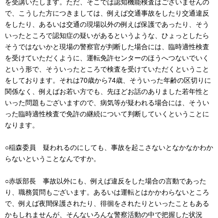
を受講いたします。ただ、そこでは認知機能検査はございませんの
で、こうした方につきましては、例えば交通事故をしたり交通違反
をしたり、あるいは交通の現場以外の例えば保護であったり、そう
いったところで認知症の疑いがあるというような、ひょっとしたら
そうではないかと現場の警察官が判断した場合には、臨時適性検査
を受けていただくように、運転免許センターのほうへつないでいく
という形で、そういったところで検査を受けていただくということ
をしております。それは70歳から74歳、そういった年齢の区切りに
関係なく、例えばお若い方でも、先ほどお話のありました若年性と
いった問題もございますので、病気等が疑われる場合には、そうい
った臨時適性検査で免許の継続について判断していくということに
なります。
○稲森委員 疑われるのにしても、事故を起こさないとなかなかわか
らないということなんですか。
○赤坂部長 事故以外にも、例えば違反をした場合の言動であった
り、職務質問もございます。あるいは運転とはかかわらないところ
で、例えば夜間保護されたり、徘徊をされたりといったこともある
かもしれませんが、そんないろんな警察活動の中で把握した状況