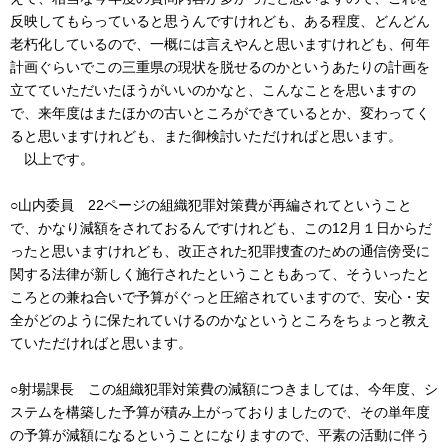
反映してもらっていると思うんですけれども、ある程度、どんどん
老朽化しているので、一概には言えやんと思いますけれども、何年
計画ぐらいでこの三重県の現状を脱せるのかというあたりの計画を
立てていただいたほうがいいのかなと、こんなことを思いますの
で、来年度はまたほかの古いところができているとか、変わってく
ると思いますけれども、また御検討いただければと思います。
以上です。
○山内委員 22ページの組織犯罪対策費が再編されてということ
で、かなり減額をされておるんですけれども、この12月１日からだ
ったと思いますけれども、改正された犯罪捜査のための通信傍受に
関する法律が新しく施行されたということもあって、そういったと
ころとの兼ね合いで予算がぐっと圧縮されていますので、安心・安
全がどのように保たれていけるのかなというところをちょっと教え
ていただければと思います。
○射場課長 この組織犯罪対策費の減額につきましては、今年度、シ
ステムを構築した予算が積み上がっておりましたので、その単年度
の予算が減額になるということになりますので、平素の活動に伴う