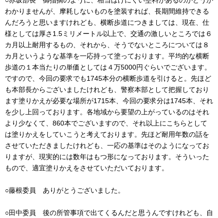
○赤坂部長 御指摘のように、相当はげにくい塗料があるのかどうか
わかりませんが、摩耗しないものを塗装すれば、長期間維持できる
んだろうと思いますけれども、横断歩道につきましては、現在、仕
様としては厚さ1.5ミリメートル以上で、交通の激しいところでは６
カ月以上耐用するもの、それから、そうでないところについては８
カ月というような基準を一応持って塗っております。平均的な横断
歩道の１本当たりの単価としては４万5000円ぐらいでございます。
ですので、今回の要求でも1745本分の横断歩道を引けると。先ほど
も本部長からございましたけれども、警察本部として把握しており
ます塗りかえが必要な場所が1715本、今回の要求分は1745本、それ
を少し上回っております。各地域から要望の上がっているのはそれ
より少なくて、860本でございますので、それ以上にこちらとして
は塗りかえをしていこうと考えております。先ほど耐用年数の話を
させていただきましたけれども、一応の基準はそのようになってお
りますが、現実的には数年はもつ形になっております。そういった
もので、適宜塗りかえをさせていただいております。
○藤根委員 ありがとうございました。
○田中委員 後の所管事項で出てくるんだと思うんですけれども、自