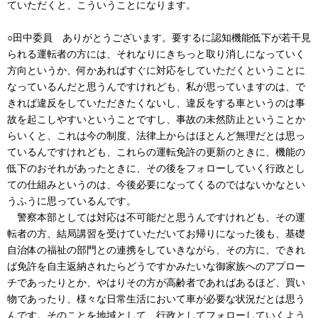
ていただくと、こういうことになります。
○田中委員 ありがとうございます。要するに認知機能低下が若干見
られる運転者の方には、それなりにきちっと取り消しになっていく
方向というか、何かあればすぐに対応をしていただくということに
なっているんだと思うんですけれども、私が思っていますのは、で
きれば違反をしていただきたくないし、違反をする車というのは事
故を起こしやすいということですし、事故の未然防止ということか
らいくと、これは今の制度、法律上からはほとんど無理だとは思っ
ているんですけれども、これらの運転免許の更新のときに、機能の
低下のおそれがあったときに、その後をフォローしていく行政とし
ての仕組みというのは、今後必要になってくるのではないかなとい
うふうに思っているんです。
警察本部としては対応は不可能だと思うんですけれども、その運
転者の方、結局講習を受けていただいてお帰りになった後も、基礎
自治体の福祉の部門との連携をしていきながら、その方に、できれ
ば免許を自主返納されたらどうですかみたいな御家族へのアプロー
チであったりとか、やはりその方が高齢者であればあるほど、買い
物であったり、様々な日常生活において車が必要な状況だとは思う
んです。そのことを地域として、行政としてフォローしていくよう