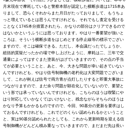
月末現在で摩耗していると警察本部が認定した横断歩道は1715本あ
りまして、恐らくそれからまた月日がたっておりまして、もうちょ
っと増えているとは思うんですけれども、それでもし査定を受ける
ことなく1745本分措置されたら、かなりの部分はクリアできるので
はないかというふうには思っております。やはり一番要望が強いと
ころは、そういう横断歩道をはじめとする停止線等の標示でござい
ますので、そこは確保できる。ただし、本会議だったでしょうか、
総括的質疑だったかの場で申し上げたように、摩耗は二、三年で交
通量によってはすぐまた塗装がはげていきますので、その点の手当
てが必要ということと、あと、今、大きな問題が幸い起きていない
んですけれども、やはり信号制御機の老朽化は大変問題でございま
して、これが例えば信号で両方青が点灯したりすると即重大事故に
つながりますので、まだ余り問題が顕在化していないので、要望と
いう形では承っていないんですけれども、こちらのほうは喫緊にや
はり対応していかなくてはいけないと。残念ながらそちらのほうは
かなり予算もかかるものですので、今回、90基分の更新を要求はし
ておるんですけれども、これでどのくらい認められるかということ
と、実は90基分認められたとしても、これから更新時期を迎える信
号制御機がどんどん積み重なっていきますので、まだまだ先は長い