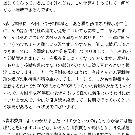
握してもらっているんですけれども、この予算をもってして、何％
ぐらい達成できるんですか。
○森元本部長 今回、信号制御機と、あと横断歩道等の標示を中心
に、そのほか信号柱の建てかえ等についても要求しているんです
が、それぞれについて大分状況が異なっておりまして、一律に何％
というのはちょっと難しい状況です。ですから、例えば横断歩道に
つきましては、今回約1700本分を要求しておりまして、もしそれが
全部措置されましたら、今現在見えにくくなっております、摩耗し
ております横断歩道のかなりの部分がきれいに塗り直せるという状
況にはなります。一方、信号制御機のほうは、今後どんどん更新時
期を過ぎた制御機が積み重なってまいりまして、しかも制御機１本
更新するだけで約600万円から700万円ぐらいの費用がかかるもので
すので、今回平成29年度の要求をもって直ちに解消というわけには
まいりませんで、やはり引き続き継続して、長期で行っていくとい
う状況があるという状況でございます。
○青木委員 よくわかりました。何％かというのはなかなか急には無
理だと思いますけれども、いろんな御質問とか総括とか、各会派越
えて、相当な今年度の質問内容が多かったと思いますので、これを