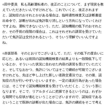
○田中委員 私も高齢運転者の、改正のことについて、まず現状を教
えていただきたいんですけれども、これでいくと、改正されます
と、認知症のおそれとかがある場合は、臨時適性検査又は診断書提
出命令で、診断が出れば免許取り消しという方向になっていくわけ
ですよね。運転できないという。ただ、認知機能の低下のおそれと
か、その手前の段階の場合は、これはそれぞれの講習を受けていた
だいて免許証は交付されるという、そういう理解でいいんですよ
ね。
○赤坂部長 そのとおりでございまして、ただ、その低下の度合いに
応じた、あるいは前回の認知機能検査の結果よりも一段階低下して
いるとか、そういった状況に合わせた内容の講習を受けていただく
と。そしてなおかつ、免許についてはそこで継続が可能でございま
すけれども、先ほど申し上げた新しい道路交通法では、その後、認
知症の方が行いやすいといいますか、一定の違反行為があった場合
には、そこですぐ認知機能検査を受けていただくと、こういう形に
なります。そこで、リアルタイムに把握できるというのは、わずか
な期間でも症状が進むということがございますので、認知症である
ということで医師の診断が出た場合には、免許の継続をそこで考え