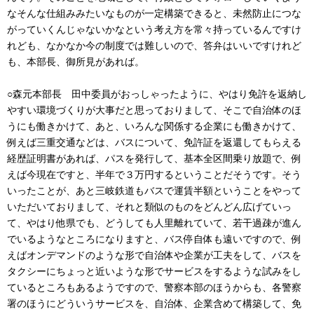
なそんな仕組みみたいなものが一定構築できると、未然防止につな
がっていくんじゃないかなという考え方を常々持っているんですけ
れども、なかなか今の制度では難しいので、答弁はいいですけれど
も、本部長、御所見があれば。
○森元本部長 田中委員がおっしゃったように、やはり免許を返納し
やすい環境づくりが大事だと思っておりまして、そこで自治体のほ
うにも働きかけて、あと、いろんな関係する企業にも働きかけて、
例えば三重交通などは、バスについて、免許証を返還してもらえる
経歴証明書があれば、パスを発行して、基本全区間乗り放題で、例
えば今現在ですと、半年で３万円するということだそうです。そう
いったことが、あと三岐鉄道もバスで運賃半額ということをやって
いただいておりまして、それと類似のものをどんどん広げていっ
て、やはり他県でも、どうしても人里離れていて、若干過疎が進ん
でいるようなところになりますと、バス停自体も遠いですので、例
えばオンデマンドのような形で自治体や企業が工夫をして、バスを
タクシーにちょっと近いような形でサービスをするような試みをし
ているところもあるようですので、警察本部のほうからも、各警察
署のほうにどういうサービスを、自治体、企業含めて構築して、免