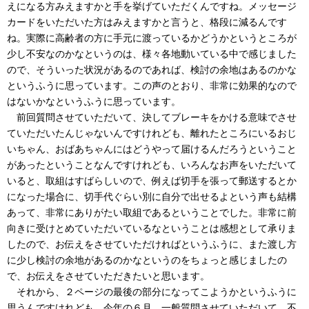
えになる方みえますかと手を挙げていただくんですね。メッセージ
カードをいただいた方はみえますかと言うと、格段に減るんです
ね。実際に高齢者の方に手元に渡っているかどうかというところが
少し不安なのかなというのは、様々各地動いている中で感じました
ので、そういった状況があるのであれば、検討の余地はあるのかな
というふうに思っています。この声のとおり、非常に効果的なので
はないかなというふうに思っています。
前回質問させていただいて、決してブレーキをかける意味でさせ
ていただいたんじゃないんですけれども、離れたところにいるおじ
いちゃん、おばあちゃんにはどうやって届けるんだろうということ
があったということなんですけれども、いろんなお声をいただいて
いると、取組はすばらしいので、例えば切手を張って郵送するとか
になった場合に、切手代ぐらい別に自分で出せるよという声も結構
あって、非常にありがたい取組であるということでした。非常に前
向きに受けとめていただいているなということは感想として承りま
したので、お伝えをさせていただければというふうに、また渡し方
に少し検討の余地があるのかなというのをちょっと感じましたの
で、お伝えをさせていただきたいと思います。
それから、２ページの最後の部分になってこようかというふうに
思うんですけれども、今年の６月、一般質問させていただいて、不