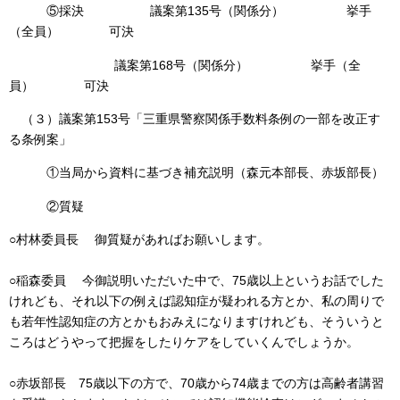
⑤採決 議案第135号（関係分） 挙手
（全員） 可決
議案第168号（関係分） 挙手（全
員） 可決
（３）議案第153号「三重県警察関係手数料条例の一部を改正す
る条例案」
①当局から資料に基づき補充説明（森元本部長、赤坂部長）
②質疑
○村林委員長 御質疑があればお願いします。
○稲森委員 今御説明いただいた中で、75歳以上というお話でした
けれども、それ以下の例えば認知症が疑われる方とか、私の周りで
も若年性認知症の方とかもおみえになりますけれども、そういうと
ころはどうやって把握をしたりケアをしていくんでしょうか。
○赤坂部長 75歳以下の方で、70歳から74歳までの方は高齢者講習