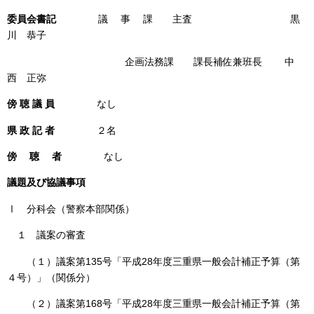
委員会書記
議 事 課 主査 黒
川 恭子
企画法務課 課長補佐兼班長 中
西 正弥
傍 聴 議 員
なし
県 政 記 者
２名
傍 聴 者
なし
議題及び協議事項
Ⅰ 分科会（警察本部関係）
１ 議案の審査
（１）議案第135号「平成28年度三重県一般会計補正予算（第
４号）」（関係分）
（２）議案第168号「平成28年度三重県一般会計補正予算（第