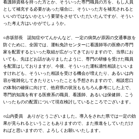
看護師資格を持った方とか、そういった専門職員の方を、もし人員
として補充する必要があった場合に、そういった方を補充されると
いいのではないかという要望をさせていただいたんですが、そうい
った考え方はいかがでしょうか。
○赤坂部長 認知症やてんかんなど、一定の病気が原因の交通事故を
防ぐために、全国では、運転免許センターに看護師等の医療の専門
家を配置するといった取組が広がってきておりますので、当県にお
いても、先ほどお話がありましたように、専門の研修を受けた職員
を配置はしておりますが、今後、そういった運転適性相談といいま
すけれども、そういった相談を受ける機会が増えたり、あるいは内
容が複雑化してきたりといったことも予想されますので、相談窓口
の体制の確保に向けて、他府県の状況ももちろん参考にした上で、
専門的知識を有する医療系の職員、看護師、あるいは保健師、こう
いったものの配置について現在検討しているところでございます。
○山内委員 ありがとうございました。導入をされた県では一定の効
果が見られるということもありますので、また推進をしていただけ
ればと思いますので、よろしくお願いいたします。