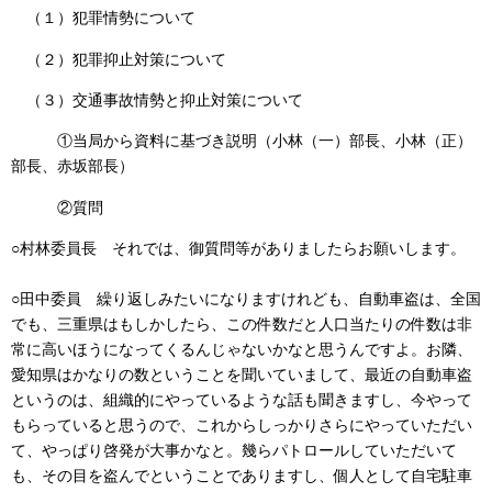
（１）犯罪情勢について
（２）犯罪抑止対策について
（３）交通事故情勢と抑止対策について
①当局から資料に基づき説明（小林（一）部長、小林（正）
部長、赤坂部長）
②質問
○村林委員長 それでは、御質問等がありましたらお願いします。
○田中委員 繰り返しみたいになりますけれども、自動車盗は、全国
でも、三重県はもしかしたら、この件数だと人口当たりの件数は非
常に高いほうになってくるんじゃないかなと思うんですよ。お隣、
愛知県はかなりの数ということを聞いていまして、最近の自動車盗
というのは、組織的にやっているような話も聞きますし、今やって
もらっていると思うので、これからしっかりさらにやっていただい
て、やっぱり啓発が大事かなと。幾らパトロールしていただいて
も、その目を盗んでということでありますし、個人として自宅駐車