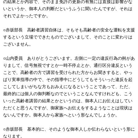
の結果とか内容で、そのまま免許の更新の有無には直接は影響がな
いというか、御本人の判断だというふうに聞いたんですが、それは
それでよかったですか。
○赤坂部長 高齢者講習自体は、そもそも高齢者の安全な運転を支援
するという立場でできたものでございまして、そのことに変わりは
ございません。
○山内委員 ありがとうございます。左側に一定の違反行為の例があ
りまして、信号無視ですとか一時不停止とか、通行区分違反という
ことで、高齢者の方で講習を受けられた方からお聞きすると、やっ
ぱり実車指導の中で、その指導中にどうしてもそういった違反を起
こしてしまいがちな方もおみえになるということであって、ただ、
最終的には個人の御判断なのでということなんですけれども、こう
いった高齢者講習の結果とかというのは、御本人にお伝えはしてい
ただくと思うんですが、御家族へお伝えをするようなことは現状は
ないんですか。御本人から家族へという形なんでしょうか。
○赤坂部長 基本的に、そのような御本人しか伝わらないという形に
なります。