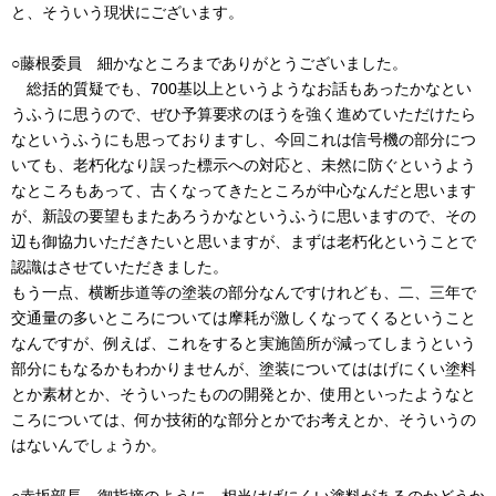
と、そういう現状にございます。
○藤根委員 細かなところまでありがとうございました。
総括的質疑でも、700基以上というようなお話もあったかなとい
うふうに思うので、ぜひ予算要求のほうを強く進めていただけたら
なというふうにも思っておりますし、今回これは信号機の部分につ
いても、老朽化なり誤った標示への対応と、未然に防ぐというよう
なところもあって、古くなってきたところが中心なんだと思います
が、新設の要望もまたあろうかなというふうに思いますので、その
辺も御協力いただきたいと思いますが、まずは老朽化ということで
認識はさせていただきました。
もう一点、横断歩道等の塗装の部分なんですけれども、二、三年で
交通量の多いところについては摩耗が激しくなってくるということ
なんですが、例えば、これをすると実施箇所が減ってしまうという
部分にもなるかもわかりませんが、塗装についてははげにくい塗料
とか素材とか、そういったものの開発とか、使用といったようなと
ころについては、何か技術的な部分とかでお考えとか、そういうの
はないんでしょうか。