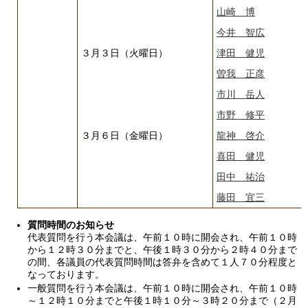
山崎 博
今井 智広
３月３日（火曜日）
津田 健児
曽我 正彦
市川 岳人
市野 修平
３月６日（金曜日）
龍神 啓介
喜田 健児
田中 祐治
藤田 宜三
質問時間のお知らせ
代表質問を行う本会議は、午前１０時に開会され、午前１０時
から１２時３０分までと、午後１時３０分から２時４０分まで
の間、各議員の代表質問時間は答弁を含めて１人７０分程度と
なっております。
一般質問を行う本会議は、午前１０時に開会され、午前１０時
～１２時１０分までと午後１時１０分～３時２０分まで（２月