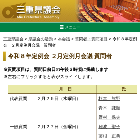
メニュー
三重県議会
>
県議会の活動
>
本会議
>
質問者・質問項目
> 令和８年定例
会 ２月定例月会議 質問者
令和８年定例会 ２月定例月会議 質問者
※質問項目は、質問日前日の午後３時頃に掲載します
※左右にフリックすると表がスライドします。
月 日
氏
代表質問
２月２５日（水曜日）
杉本 熊野
青木 謙順
野村 保夫
一般質問
２月２７日（金曜日）
難波 聖子
藤根 正典