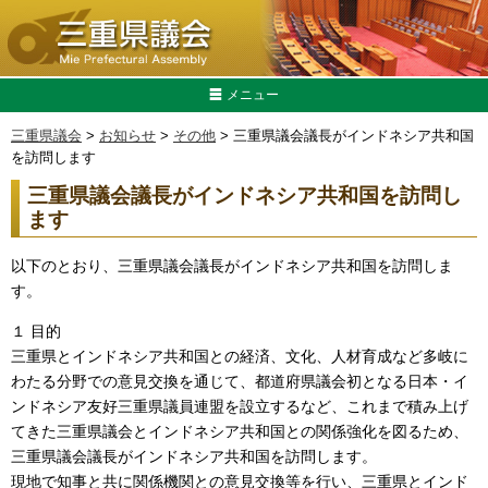
メニュー
三重県議会
>
お知らせ
>
その他
> 三重県議会議長がインドネシア共和国
を訪問します
三重県議会議長がインドネシア共和国を訪問し
ます
以下のとおり、三重県議会議長がインドネシア共和国を訪問しま
す。
１ 目的
三重県とインドネシア共和国との経済、文化、人材育成など多岐に
わたる分野での意見交換を通じて、都道府県議会初となる日本・イ
ンドネシア友好三重県議員連盟を設立するなど、これまで積み上げ
てきた三重県議会とインドネシア共和国との関係強化を図るため、
三重県議会議長がインドネシア共和国を訪問します。
現地で知事と共に関係機関との意見交換等を行い、三重県とインド