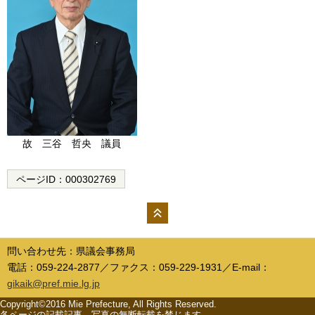
故 三谷 哲央 議員
ページID：
000302769
ペー
ジの
問い合わせ先：県議会事務局
先頭
電話：059-224-2877／ファクス：059-229-1931／E-mail：
へ
gikaik@pref.mie.lg.jp
Copyright©2016 Mie Prefecture, All Rights Reserved.
各ページの記載記事、写真の無断転載を禁じます。