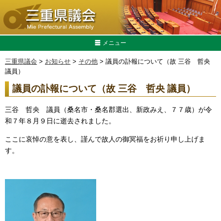
メニュー
三重県議会
>
お知らせ
>
その他
> 議員の訃報について（故 三谷 哲央
議員）
議員の訃報について（故 三谷 哲央 議員）
三谷 哲央 議員（桑名市・桑名郡選出、新政みえ、７７歳）が令
和７年８月９日に逝去されました。
ここに哀悼の意を表し、謹んで故人の御冥福をお祈り申し上げま
す。