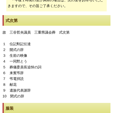
・午後１時発の便が満席の場合は、次の便をお待ちいただ
きますので、その旨ご了承ください。
式次第
故 三谷哲央議員 三重県議会葬 式次第
１ 位記勲記伝達
２ 開式の辞
３ 生前の映像
４ 一同黙とう
５ 葬儀委員長追悼の詞
６ 来賓弔辞
７ 弔電拝読
８ 献花
９ 遺族代表謝辞
10 閉式の辞
服装