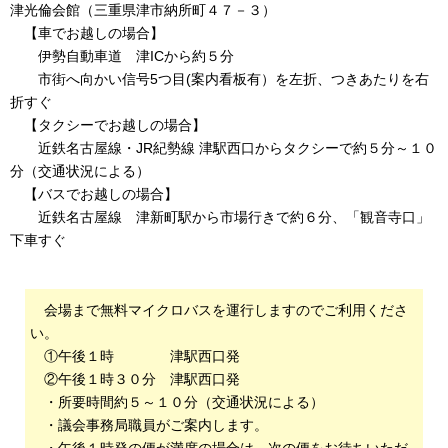
津光倫会館（三重県津市納所町４７－３）
【車でお越しの場合】
伊勢自動車道 津ICから約５分
市街へ向かい信号5つ目(案内看板有）を左折、つきあたりを右
折すぐ
【タクシーでお越しの場合】
近鉄名古屋線・JR紀勢線 津駅西口からタクシーで約５分～１０
分（交通状況による）
【バスでお越しの場合】
近鉄名古屋線 津新町駅から市場行きで約６分、「観音寺口」
下車すぐ
会場まで無料マイクロバスを運行しますのでご利用くださ
い。
①午後１時 津駅西口発
②午後１時３０分 津駅西口発
・所要時間約５～１０分（交通状況による）
・議会事務局職員がご案内します。