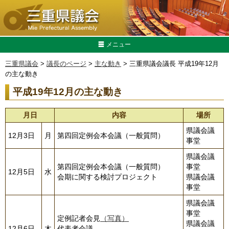
メニュー
三重県議会
>
議長のページ
>
主な動き
> 三重県議会議長 平成19年12月
の主な動き
平成19年12月の主な動き
月日
内容
場所
県議会議
12月3日
月
第四回定例会本会議（一般質問）
事堂
県議会議
第四回定例会本会議（一般質問）
事堂
12月5日
水
会期に関する検討プロジェクト
県議会議
事堂
県議会議
事堂
定例記者会見
（写真）
県議会議
12月6日
木
代表者会議