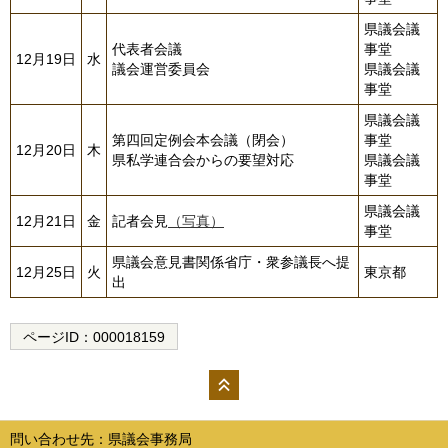
県議会議
代表者会議
事堂
12月19日
水
議会運営委員会
県議会議
事堂
県議会議
第四回定例会本会議（閉会）
事堂
12月20日
木
県私学連合会からの要望対応
県議会議
事堂
県議会議
12月21日
金
記者会見
（写真）
事堂
県議会意見書関係省庁・衆参議長へ提
12月25日
火
東京都
出
ページID：
000018159
ペー
ジの
問い合わせ先：県議会事務局