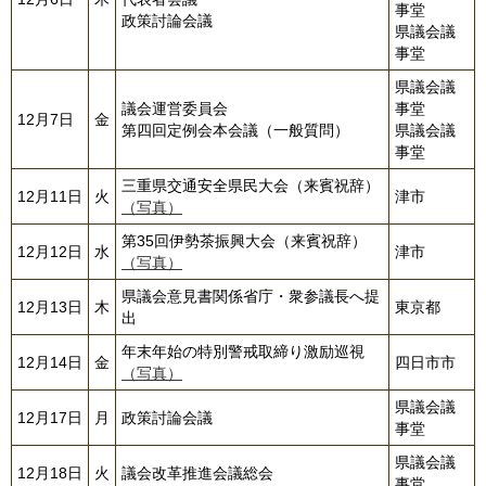
事堂
政策討論会議
県議会議
事堂
県議会議
議会運営委員会
事堂
12月7日
金
第四回定例会本会議（一般質問）
県議会議
事堂
三重県交通安全県民大会（来賓祝辞）
12月11日
火
津市
（写真）
第35回伊勢茶振興大会（来賓祝辞）
12月12日
水
津市
（写真）
県議会意見書関係省庁・衆参議長へ提
12月13日
木
東京都
出
年末年始の特別警戒取締り激励巡視
12月14日
金
四日市市
（写真）
県議会議
12月17日
月
政策討論会議
事堂
県議会議
12月18日
火
議会改革推進会議総会
事堂