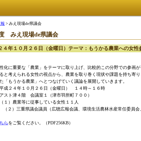
広報
> みえ現場de県議会
度 みえ現場de県議会
２４年１０月２６日（金曜日）テーマ：もうかる農業への女性
に重要な「農業」をテーマに取り上げ、比較的この分野での参画が
と考えられる女性の視点から、農業を取り巻く現状や課題を持ち寄り
「もうかる農業」へとつなげていく議論を展開していきます。
成２４年１０月２６日（金曜日） １４時～１６時
スト津４階 会議室１（津市羽所町７００）
（１）農業等に従事している女性１１人
県議会議員（広聴広報会議、環境生活農林水産常任委員会、
ちら
をご覧ください。（PDF256KB）