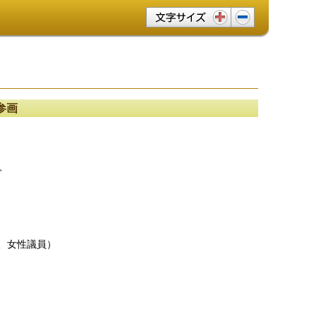
文字サイズ変更
参画
、
女性議員）