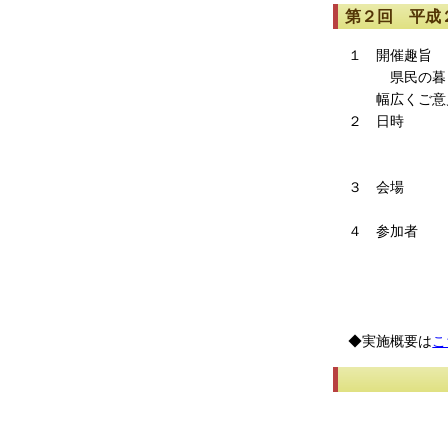
第２回 平成
１ 開催趣旨
県民の暮らし
幅広くご意見
２ 日時 平
１３時３
１４時３
３ 会
１階ＰＲ
４ 参加者 
○企業関係
（２）三重
常任委員
◆実施概要は
こ