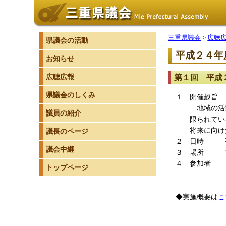
三重県議会
>
広聴
県議会の活動
平成２４年
お知らせ
広聴広報
第１回 平成
県議会のしくみ
１ 開催趣旨
地域の活性化
議員の紹介
限られている
将来に向けた
議長のページ
２ 日時 平
議会中継
３ 場所 ア
４ 参加者 
トップページ
（２）三重
◆実施概要は
こ