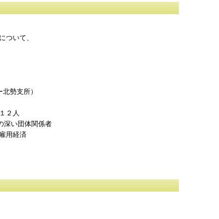
について、
ー北勢支所）
１２人
い団体関係者
用経済