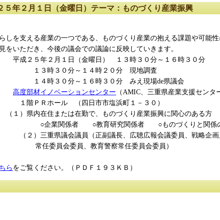
２５年２月１日（金曜日）テーマ：ものづくり産業振興
を支える産業の一つである、ものづくり産業の抱える課題や可能性
をいただき、今後の議会での議論に反映していきます。
成２５年２月１日（金曜日） １３時３０分～１６時３０分
０分～１４時２０分 現地調査
０分～１６時３０分 みえ現場de県議会
場
高度部材イノベーションセンター
（AMIC、三重県産業支援センタ
ホール （四日市市塩浜町１－３０）
（１）県内在住または在勤で、ものづくり産業振興に関心のある方 
者 ○教育研究関係者 ○ものづくりと関係の深
県議会議員（正副議長、広聴広報会議委員、戦略企画雇
会委員、教育警察常任委員会委員）
ちら
をご覧ください。（ＰＤＦ１９３ＫＢ）