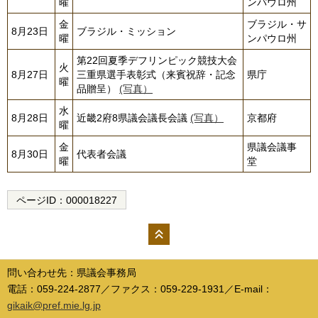
曜
ンパウロ州
金
ブラジル・サ
8月23日
ブラジル・ミッション
曜
ンパウロ州
第22回夏季デフリンピック競技大会
火
8月27日
三重県選手表彰式（来賓祝辞・記念
県庁
曜
品贈呈）
(写真）
水
8月28日
近畿2府8県議会議長会議
(写真）
京都府
曜
金
県議会議事
8月30日
代表者会議
曜
堂
ページID：
000018227
ペー
ジの
問い合わせ先：県議会事務局
先頭
電話：059-224-2877／ファクス：059-229-1931／E-mail：
へ
gikaik@pref.mie.lg.jp