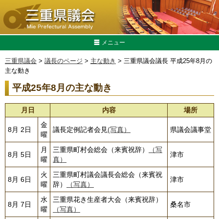
メニュー
三重県議会
>
議長のページ
>
主な動き
> 三重県議会議長 平成25年8月の
主な動き
平成25年8月の主な動き
月日
内容
場所
金
8月 2日
議長定例記者会見
(写真）
県議会議事堂
曜
月
三重県町村会総会（来賓祝辞）
（写
8月 5日
津市
曜
真）
火
三重県町村議会議長会総会（来賓祝
8月 6日
津市
曜
辞）
（写真）
水
三重県花き生産者大会（来賓祝辞）
8月 7日
桑名市
曜
（写真）