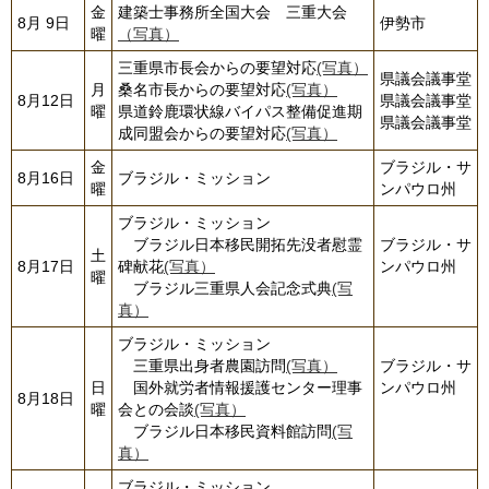
金
建築士事務所全国大会 三重大会
8月 9日
伊勢市
曜
（写真）
三重県市長会からの要望対応
(写真）
県議会議事堂
月
桑名市長からの要望対応
(写真）
8月12日
県議会議事堂
曜
県道鈴鹿環状線バイパス整備促進期
県議会議事堂
成同盟会からの要望対応
(写真）
金
ブラジル・サ
8月16日
ブラジル・ミッション
曜
ンパウロ州
ブラジル・ミッション
ブラジル日本移民開拓先没者慰霊
ブラジル・サ
土
8月17日
碑献花
(写真）
ンパウロ州
曜
ブラジル三重県人会記念式典
(写
真）
ブラジル・ミッション
三重県出身者農園訪問
(写真）
ブラジル・サ
日
国外就労者情報援護センター理事
ンパウロ州
8月18日
曜
会との会談
(写真）
ブラジル日本移民資料館訪問
(写
真）
ブラジル・ミッション