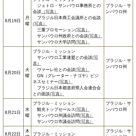
ジェトロ・サンパウロ事務所との
ブラジル・サ
会談
（写真）
ンパウロ州
月
ブラジル日本商工会議所との会談
8月19日
曜
(写真）
三重プロモーション
(写真）
サンパウロ州政府との会談
(写真）
サンパウロ大学訪問
(写真）
ブラジル・ミッション
サンパウロ工業連盟との会談
(写
ブラジル・サ
真）
ンパウロ州
火
ヴァーレ社との会談
(写真）
8月20日
曜
GN（グレーター・ナゴヤ）ビジ
ネスセミナー
(写真）
ブラジル日本都道府県人会連合会
との面談
(写真）
ブラジル・ミッション
ブラジル・サ
水
観光トップセールス
(写真）
ンパウロ州
8月21日
曜
サンパウロ州議会訪問
(写真）
サンパウロ市議会訪問
(写真）
木
ブラジル・サ
8月22日
ブラジル・ミッション