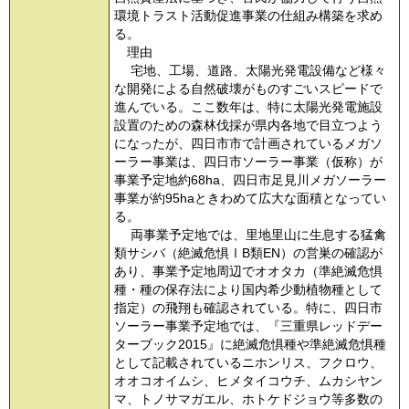
環境トラスト活動促進事業の仕組み構築を求め
る。
理由
宅地、工場、道路、太陽光発電設備など様々
な開発による自然破壊がものすごいスピードで
進んでいる。ここ数年は、特に太陽光発電施設
設置のための森林伐採が県内各地で目立つよう
になったが、四日市市で計画されているメガソ
ーラー事業は、四日市ソーラー事業（仮称）が
事業予定地約68ha、四日市足見川メガソーラー
事業が約95haときわめて広大な面積となってい
る。
両事業予定地では、里地里山に生息する猛禽
類サシバ（絶滅危惧ⅠB類EN）の営巣の確認が
あり、事業予定地周辺でオオタカ（準絶滅危惧
種・種の保存法により国内希少動植物種として
指定）の飛翔も確認されている。特に、四日市
ソーラー事業予定地では、『三重県レッドデー
ターブック2015』に絶滅危惧種や準絶滅危惧種
として記載されているニホンリス、フクロウ、
オオコオイムシ、ヒメタイコウチ、ムカシヤン
マ、トノサマガエル、ホトケドジョウ等多数の