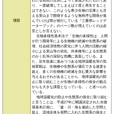
わたる自然の営みによって形成されたものであ
り、一度破壊してしまえば２度と再生すること
はできない。このような希少生物の宝庫とも言
える里山まで開発するような無秩序な開発が進
項目
んでいけば県が発行している『三重県レッドデ
ーターブック』のページ数が増えていくのは必
至としか言えない。
生物多様性基本法で「生物の多様性は、人間
が行う開発等による生物種の絶滅や生態系の破
壊、社会経済情勢の変化に伴う人間の活動の縮
小による里山等の劣化、外来種等による生態系
のかく乱等の深刻な危機に直面している。ま
た、近年急速に進みつつある地球温暖化等の気
候変動は、生物種や生態系が適応できる速度を
超え、多くの生物種の絶滅を含む重大な影響を
与えるおそれがあることから、地球温暖化の防
止に取り組むことが生物の多様性の保全の観点
からも大きな課題となっている。」と述べられ
ている。
地球温暖化の防止や生態系の保全に取り組む
と言うことは、平成27年に閣議決定された水循
環基本計画に、「森・川・海を連続した空間と
捉え、流域全体を視野に入れた生態系の保全と