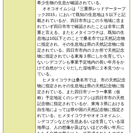
希少生物の生息が確認されている。
オオコオイムシは『三重県レッドデーターブ
ック2015』において既知の生息地は５以下と記
載されているが、四日市市はこの５地域に含ま
れていず四日市市で確認されたことは非常に貴
重と言える。またヒメタイコウチは、既知の生
息地は10以下とのことで桑名市では天然記念物
に指定され、その生息地は県の天然記念物に指
定されている。四日市市内の２か所で天然記念
物に指定されている東海３県にしか生育してい
ないシデコブシも事業予定地内の長い年月をか
けて自然がつくりだした湿地帯に２本見つかっ
ている。
ヒメタイコウチは桑名市では、市の天然記念
物に指定されその生息地は県の天然記念物に指
定されている。また四日市ソーラー事業（仮
称）予定地近くのシデコブシは四日市市の天然
記念物に指定されているが、東海３県における
自生地によっては県や国の天然記念物に指定さ
れている。ヒメタイコウチやオオコオイムシ、
シデコブシなどが生息あるいは生育している湿
地帯は、人の想像が及ばないほどの長い年月に