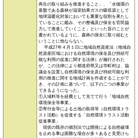
再生の取り組みを推進すること」、「水循環の
基盤である森林が温室効果ガスの吸収源として
地球温暖化対策においても重要な役割を果たし
ていることに鑑み、その整備及び保全を官民協
力して推進していくこと」といった旨のことが
書かれているように、森林の保全に取り組むと
いうことに他ならない。
平成27年４月１日に地域自然資産法（地域自
然資産区域における自然環境の保全及び持続可
能な利用の促進に関する法律）が施行された
が、この法律により都道府県又は市町村は、協
議会を設置し自然環境の保全及び持続可能な利
用の推進に関する地域計画を作成することがで
き、その計画に基づいて、以下の二つの事業が
できるようになった。
①入域料等を経費として充てて行う「地域自然
環境保全等事業」
②寄付金等による土地の取得等（自然環境トラ
スト活動）を促進する「自然環境トラスト活動
促進事業」
現状の既存の個別法では開発による自然破壊
を止める事は困難な場合が多々あると見受けら