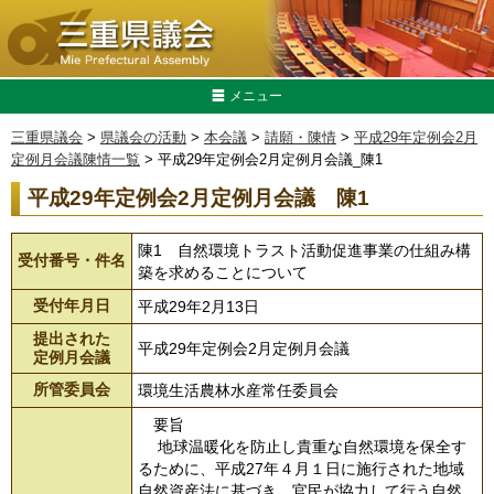
メニュー
三重県議会
>
県議会の活動
>
本会議
>
請願・陳情
>
平成29年定例会2月
定例月会議陳情一覧
> 平成29年定例会2月定例月会議_陳1
平成29年定例会2月定例月会議 陳1
陳1 自然環境トラスト活動促進事業の仕組み構
受付番号・件名
築を求めることについて
受付年月日
平成29年2月13日
提出された
平成29年定例会2月定例月会議
定例月会議
所管委員会
環境生活農林水産常任委員会
要旨
地球温暖化を防止し貴重な自然環境を保全す
るために、平成27年４月１日に施行された地域
自然資産法に基づき、官民が協力して行う自然