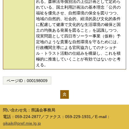
れる。森林法等個別法の上位計画として定めら
れている、国土利用計画法の基本理念「公共の
福祉を優先させ、自然環境の保全を図りつつ、
地域の自然的、社会的、経済的及び文化的条件
に配慮して健康で文化的な生活環境の確保と国
土の均衡ある発展を図ること」を認識しつつ、
現実問題として四日市ソーラー事業（仮称）予
定地のような貴重な自然環境を守るためには、
行政機関主導による官民協力してのナショナ
ル・トラスト活動の仕組みを構築し、これを積
極的に推進していくことが有効ではないかと考
える。
ページID：
000198009
ペー
ジの
問い合わせ先：県議会事務局
先頭
電話：059-224-2877／ファクス：059-229-1931／E-mail：
へ
gikaik@pref.mie.lg.jp