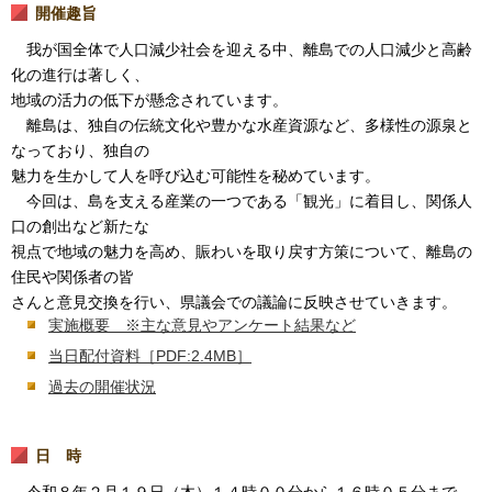
開催趣旨
我が国全体で人口減少社会を迎える中、離島での人口減少と高齢
化の進行は著しく、
地域の活力の低下が懸念されています。
離島は、独自の伝統文化や豊かな水産資源など、多様性の源泉と
なっており、独自の
魅力を生かして人を呼び込む可能性を秘めています。
今回は、島を支える産業の一つである「観光」に着目し、関係人
口の創出など新たな
視点で地域の魅力を高め、賑わいを取り戻す方策について、離島の
住民や関係者の皆
さんと意見交換を行い、県議会での議論に反映させていきます。
実施概要 ※主な意見やアンケート結果など
当日配付資料
［PDF:2.4MB］
過去の開催状況
日 時