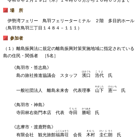
令和８年２月１９日（木）１４時００分から１６時０５分まで
場 所
伊勢湾フェリー 鳥羽フェリーターミナル ２階 多目的ホール
（鳥羽市鳥羽三丁目１４８４－１１１）
参加者
（１）離島振興法に規定の離島振興対策実施地域に指定されている
島の住民・関係者 ［5名］
《鳥羽市・答志島》
はまぐち
こうよ
島の旅社推進協議会 スタッフ
濱口
浩代
氏
やました
けんいち
一般社団法人 離島未来舎 代表理事
山下
憲一
氏
《鳥羽市・神島》
てらだ
かつ
あき
寺田林右衛門本店 代表
寺田
勝
昭
氏
《志摩市・渡鹿野島》
ふく
じゅ
そう
きむら
けい
じ
ろう
有限会社 観光旅館
福
壽
荘
会長
木村
圭
仁
朗
氏