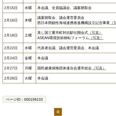
2月15日
水曜
本会議、全員協議会、議案聴取会
議案聴取会、議会運営委員会
2月16日
木曜
西日本閉鎖性海域連携推進機構設立記念事業
（
美し国三重市町対抗駅伝開会式
（写真）
2月18日
土曜
ASEAN環境技術移転フォーラム
（写真）
2月22日
水曜
代表者会議、議会運営委員会、本会議
2月24日
金曜
本会議
2月27日
月曜
国民健康保険団体連合会通常総会
（写真）
2月28日
火曜
本会議
ページID：
000199133