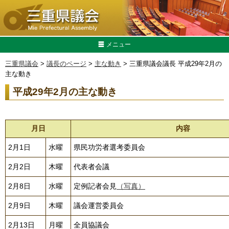
メニュー
三重県議会
>
議長のページ
>
主な動き
> 三重県議会議長 平成29年2月の
主な動き
平成29年2月の主な動き
月日
内容
2月1日
水曜
県民功労者選考委員会
2月2日
木曜
代表者会議
2月8日
水曜
定例記者会見
（写真）
2月9日
木曜
議会運営委員会
2月13日
月曜
全員協議会