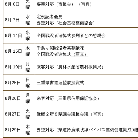
火
8月 6日
要望対応（市長会）
（写真）
曜
水
定例記者会見
8月 7日
曜
要望対応（社会基盤整備協会）
水
8月 14日
全国戦没者追悼式参列者との懇親会
曜
木
千鳥ヶ淵戦没者墓苑献花
8月 15日
曜
全国戦没者追悼式
（写真）
月
8月 19日
来客対応（農林水産省農村振興局）
曜
日
8月25日
三重県書道連盟展授賞式
曜
月
8月26日
来客対応（三重県信用保証協会）
曜
火
8月27日
近畿２府８県議会議長会議
（写真）
曜
木
8月29日
要望対応（県道鈴鹿環状線バイパス整備促進期成同
曜