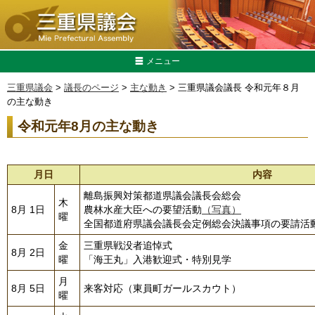
メニュー
三重県議会
>
議長のページ
>
主な動き
> 三重県議会議長 令和元年８月
の主な動き
令和元年8月の主な動き
月日
内容
離島振興対策都道県議会議長会総会
木
8月 1日
農林水産大臣への要望活動
（写真）
曜
全国都道府県議会議長会定例総会決議事項の要請活
金
三重県戦没者追悼式
8月 2日
曜
「海王丸」入港歓迎式・特別見学
月
8月 5日
来客対応（東員町ガールスカウト）
曜