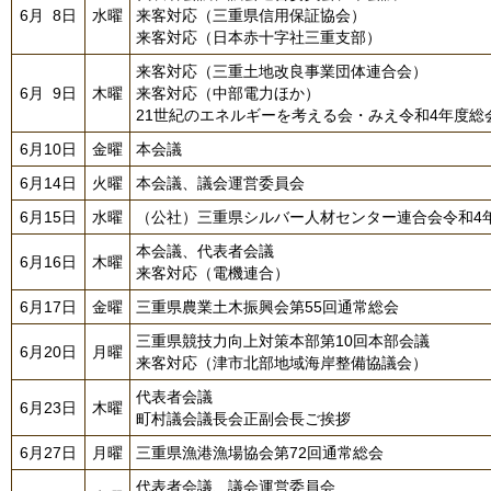
6月 8日
水曜
来客対応（三重県信用保証協会）
来客対応（日本赤十字社三重支部）
来客対応（三重土地改良事業団体連合会）
6月 9日
木曜
来客対応（中部電力ほか）
21世紀のエネルギーを考える会・みえ令和4年度総
6月10日
金曜
本会議
6月14日
火曜
本会議、議会運営委員会
6月15日
水曜
（公社）三重県シルバー人材センター連合会令和4
本会議、代表者会議
6月16日
木曜
来客対応（電機連合）
6月17日
金曜
三重県農業土木振興会第55回通常総会
三重県競技力向上対策本部第10回本部会議
6月20日
月曜
来客対応（津市北部地域海岸整備協議会）
代表者会議
6月23日
木曜
町村議会議長会正副会長ご挨拶
6月27日
月曜
三重県漁港漁場協会第72回通常総会
代表者会議、議会運営委員会