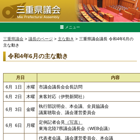
メニュー
三重県議会
>
議長のページ
>
主な動き
> 三重県議会議長 令和4年6月の
主な動き
令和4年6月の主な動き
月日
内容
6月 1日
水曜
市議会議長会会長訪問
6月 2日
木曜
来客対応（伊勢新聞社）
執行部説明会、本会議、全員協議会
6月 3日
金曜
議案聴取会、議会運営委員会
定例記者会見
（写真）
6月 6日
月曜
東海北陸7県議会議長会（WEB会議）
代表者会議、議会運営委員会、本会議