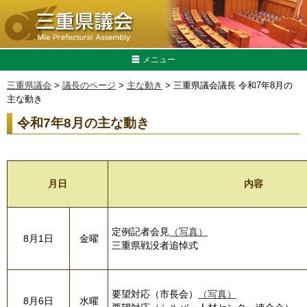
メニュー
三重県議会
>
議長のページ
>
主な動き
> 三重県議会議長 令和7年8月の
主な動き
令和7年8月の主な動き
月日
内容
定例記者会見
（写真）
8月1日
金曜
三重県戦没者追悼式
要望対応（市長会）
（写真）
8月6日
水曜