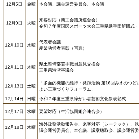
12月5日
金曜
本会議、議会運営委員会、本会議
来客対応（商工会議所連合会）
12月9日
火曜
令和７年度国民スポーツ大会三重県選手団解団式・
代表者会議
12月10日
水曜
産業功労者表彰
（写真）
県土整備部若手職員意見交換会
12月11日
木曜
三重県港湾審議会
「多面的機能の維持・発揮活動 第16回みえのつ
12月13日
土曜
よい三重づくりフォーラム」
12月14日
日曜
令和７年度三重県障がい者芸術文化祭表彰式
12月17日
水曜
要望対応（生活協同組合連合会）
海外政務活動報告会、来客対応（シーテック）、執
12月18日
木曜
議会運営委員会、本会議、議案聴取会、議会運営委