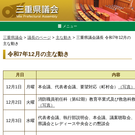
メニュー
三重県議会
>
議長のページ
>
主な動き
> 三重県議会議長 令和7年12月の
主な動き
令和7年12月の主な動き
月日
内容
12月1日
月曜
本会議、代表者会議、要望対応（町村会）
（写真）
消防職員初任科（第62期）教育卒業式及び救急科救
12月2日
火曜
（写真）
代表者会議、執行部説明会、本会議、議案聴取会、
12月3日
水曜
県議会とレディース中央会との懇談会