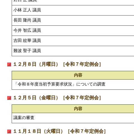
小林 正人 議員
長田 隆尚 議員
今井 智広 議員
吉田 紋華 議員
難波 聖子 議員
１２月８日（月曜日）［令和７年定例会］
内容
「令和８年度当初予算要求状況」についての調査
１２月５日（金曜日）［令和７年定例会］
内容
議案の審査
１１月１８日（火曜日）［令和７年定例会］