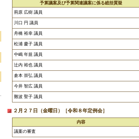
予算議案及び予算関連議案に係る総括質疑
荊原 広樹 議員
川口 円 議員
舟橋 裕幸 議員
松浦 慶子 議員
中嶋 年規 議員
辻内 裕也 議員
倉本 崇弘 議員
今井 智広 議員
難波 聖子 議員
２月２７日（金曜日）［令和８年定例会］
内容
議案の審査