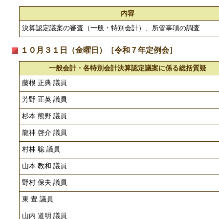
内容
決算認定議案の審査（一般・特別会計）、所管事項の調査
１０月３１日（金曜日）［令和７年定例会］
一般会計・各特別会計決算認定議案に係る総括質疑
藤根 正典 議員
芳野 正英 議員
杉本 熊野 議員
龍神 啓介 議員
村林 聡 議員
山本 教和 議員
野村 保夫 議員
東 豊 議員
山内 道明 議員