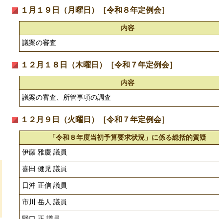
１月１９日（月曜日）［令和８年定例会］
内容
議案の審査
１２月１８日（木曜日）［令和７年定例会］
内容
議案の審査、所管事項の調査
１２月９日（火曜日）［令和７年定例会］
「令和８年度当初予算要求状況」に係る総括的質疑
伊藤 雅慶 議員
喜田 健児 議員
日沖 正信 議員
市川 岳人 議員
野口 正 議員