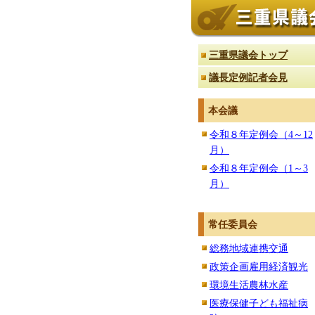
三重県議会トップ
議長定例記者会見
本会議
令和８年定例会（4～12
月）
令和８年定例会（1～3
月）
常任委員会
総務地域連携交通
政策企画雇用経済観光
環境生活農林水産
医療保健子ども福祉病