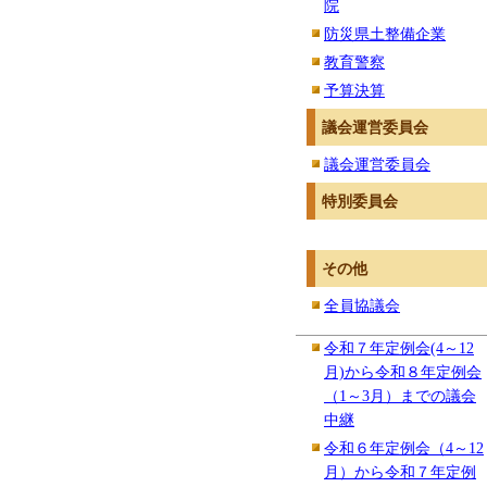
院
防災県土整備企業
教育警察
予算決算
議会運営委員会
議会運営委員会
特別委員会
その他
全員協議会
令和７年定例会(4～12
月)から令和８年定例会
（1～3月）までの議会
中継
令和６年定例会（4～12
月）から令和７年定例