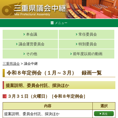
メニュー
本会議
常任委員会
議会運営委員会
特別委員会
その他
前年度以前の動画
三重県議会
> 議会中継
令和８年定例会（１月～３月） 録画一覧
提案説明、委員会付託、採決ほか
３月３１日（火曜日）［令和８年定例会］
内容
選択
提案説明、委員会付託、採決ほか