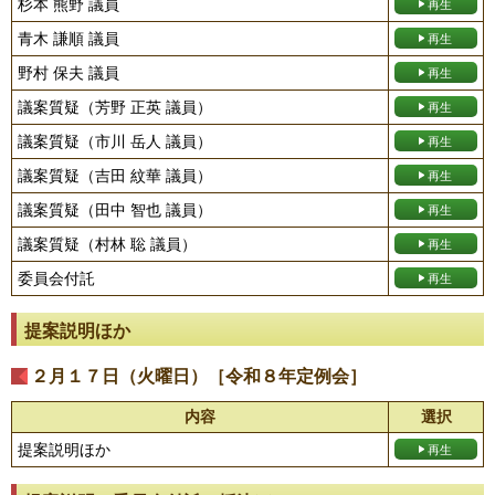
杉本 熊野 議員
青木 謙順 議員
野村 保夫 議員
議案質疑（芳野 正英 議員）
議案質疑（市川 岳人 議員）
議案質疑（吉田 紋華 議員）
議案質疑（田中 智也 議員）
議案質疑（村林 聡 議員）
委員会付託
提案説明ほか
２月１７日（火曜日）［令和８年定例会］
内容
選択
提案説明ほか