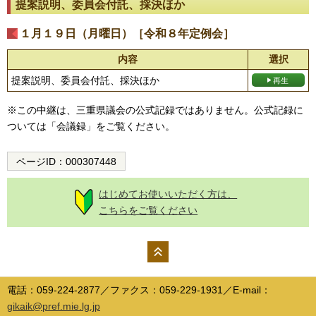
提案説明、委員会付託、採決ほか
１月１９日（月曜日）［令和８年定例会］
内容
選択
提案説明、委員会付託、採決ほか
※この中継は、三重県議会の公式記録ではありません。公式記録に
ついては「会議録」をご覧ください。
ページID：
000307448
はじめてお使いいただく方は、
こちらをご覧ください
ペー
ジの
電話：059-224-2877／ファクス：059-229-1931／E-mail：
先頭
gikaik@pref.mie.lg.jp