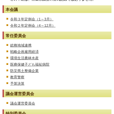
本会議
令和３年定例会（1～3月）
令和２年定例会（4～12月）
常任委員会
総務地域連携
戦略企画雇用経済
環境生活農林水産
医療保健子ども福祉病院
防災県土整備企業
教育警察
予算決算
議会運営委員会
議会運営委員会
特別委員会