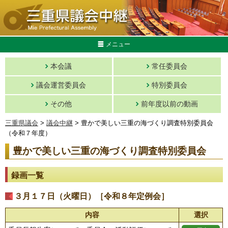
メニュー
本会議
常任委員会
議会運営委員会
特別委員会
その他
前年度以前の動画
三重県議会
>
議会中継
> 豊かで美しい三重の海づくり調査特別委員会
（令和７年度）
豊かで美しい三重の海づくり調査特別委員会
録画一覧
３月１７日（火曜日）［令和８年定例会］
内容
選択