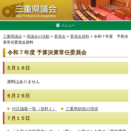
メニュー
三重県議会
>
県議会の活動
>
委員会
>
委員会資料
> 令和７年度 予算決
算常任委員会資料
令和７年度 予算決算常任委員会
５月１６日
資料はありません
６月２６日
付託議案一覧（資料１）
三重県財政の現状
７月１５日