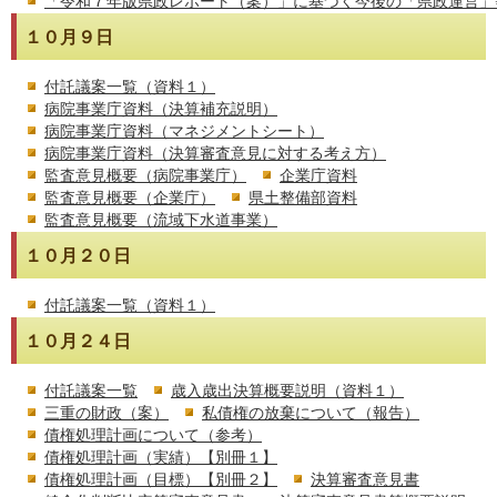
「令和７年版県政レポート（案）」に基づく今後の「県政運営」
１０月９日
付託議案一覧（資料１）
病院事業庁資料（決算補充説明）
病院事業庁資料（マネジメントシート）
病院事業庁資料（決算審査意見に対する考え方）
監査意見概要（病院事業庁）
企業庁資料
監査意見概要（企業庁）
県土整備部資料
監査意見概要（流域下水道事業）
１０月２０日
付託議案一覧（資料１）
１０月２４日
付託議案一覧
歳入歳出決算概要説明（資料１）
三重の財政（案）
私債権の放棄について（報告）
債権処理計画について（参考）
債権処理計画（実績）【別冊１】
債権処理計画（目標）【別冊２】
決算審査意見書