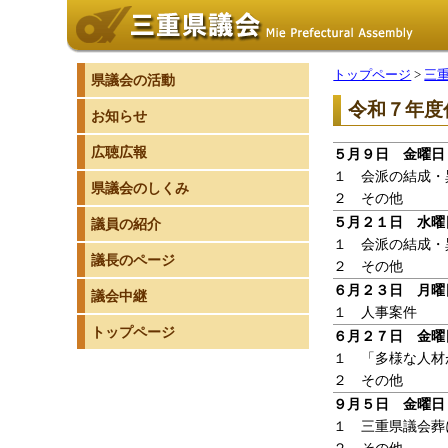
トップページ
>
三
県議会の活動
令和７年度
お知らせ
広聴広報
５月９日 金曜日
１ 会派の結成・
県議会のしくみ
２ その他
５月２１日 水曜
議員の紹介
１ 会派の結成・
議長のページ
２ その他
６月２３日 月曜
議会中継
１ 人事案件
トップページ
６月２７日 金曜
１ 「多様な人材
２ その他
９月５日 金曜日
１ 三重県議会葬