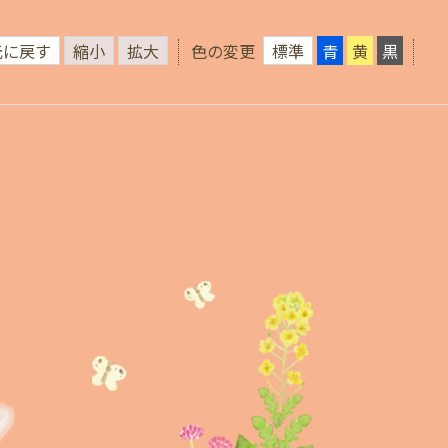
元に戻す
縮小
拡大
色の変更
標準
青
黄
黒