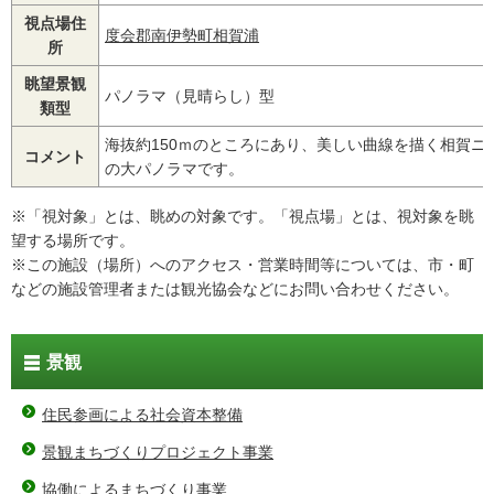
視点場住
度会郡南伊勢町相賀浦
所
眺望景観
パノラマ（見晴らし）型
類型
海抜約150ｍのところにあり、美しい曲線を描く相賀ニ
コメント
の大パノラマです。
※「視対象」とは、眺めの対象です。「視点場」とは、視対象を眺
望する場所です。
※この施設（場所）へのアクセス・営業時間等については、市・町
などの施設管理者または観光協会などにお問い合わせください。
景観
住民参画による社会資本整備
景観まちづくりプロジェクト事業
協働によるまちづくり事業