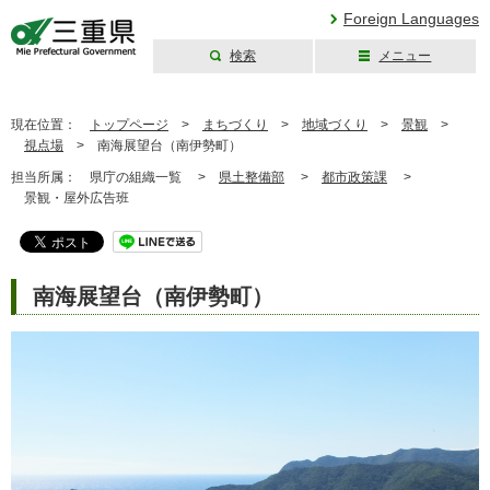
Foreign Languages
検索
メニュー
三重県公式ウェブ
サイト
現在位置：
トップページ
>
まちづくり
>
地域づくり
>
景観
>
視点場
>
南海展望台（南伊勢町）
担当所属：
県庁の組織一覧 >
県土整備部
>
都市政策課
>
景観・屋外広告班
南海展望台（南伊勢町）