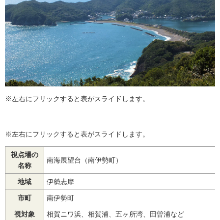
※左右にフリックすると表がスライドします。
※左右にフリックすると表がスライドします。
視点場の
南海展望台（南伊勢町）
名称
地域
伊勢志摩
市町
南伊勢町
視対象
相賀ニワ浜、相賀浦、五ヶ所湾、田曽浦など