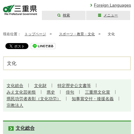
Foreign Languages
検索
メニュー
三重県公式ウェブ
サイト
現在位置：
トップページ
>
スポーツ・教育・文化
>
文化
文化
文化総合
文化財
特定歴史公文書等
みえ文化芸術祭
県史
俳句
三重県文化賞
県民功労者表彰（文化功労）
知事賞交付・後援名義
宗教法人
文化総合