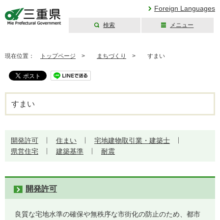
Foreign Languages
検索
メニュー
三重県公式ウェブ
サイト
現在位置：
トップページ
>
まちづくり
>
すまい
すまい
開発許可
住まい
宅地建物取引業・建築士
県営住宅
建築基準
耐震
開発許可
良質な宅地水準の確保や無秩序な市街化の防止のため、都市