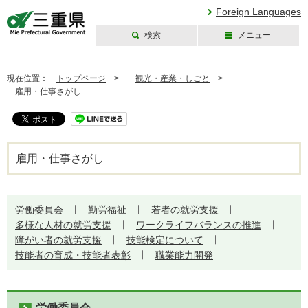
Foreign Languages
検索
メニュー
三重県公式ウェブ
サイト
現在位置：
トップページ
>
観光・産業・しごと
>
雇用・仕事さがし
雇用・仕事さがし
労働委員会
勤労福祉
若者の就労支援
多様な人材の就労支援
ワークライフバランスの推進
障がい者の就労支援
技能検定について
技能者の育成・技能者表彰
職業能力開発
労働委員会