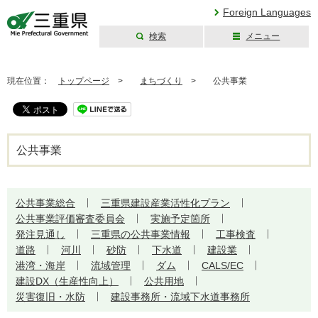
Foreign Languages
検索
メニュー
三重県公式ウェブ
サイト
現在位置：
トップページ
>
まちづくり
>
公共事業
公共事業
公共事業総合
三重県建設産業活性化プラン
公共事業評価審査委員会
実施予定箇所
発注見通し
三重県の公共事業情報
工事検査
道路
河川
砂防
下水道
建設業
港湾・海岸
流域管理
ダム
CALS/EC
建設DX（⽣産性向上）
公共用地
災害復旧・水防
建設事務所・流域下水道事務所