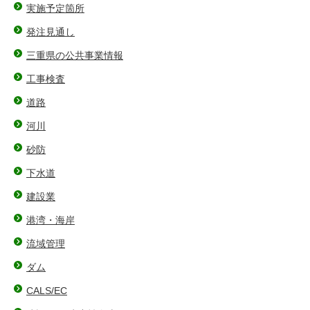
実施予定箇所
発注見通し
三重県の公共事業情報
工事検査
道路
河川
砂防
下水道
建設業
港湾・海岸
流域管理
ダム
CALS/EC