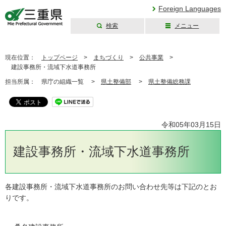
Foreign Languages
検索
メニュー
三重県公式ウェブ
サイト
現在位置：
トップページ
>
まちづくり
>
公共事業
>
建設事務所・流域下水道事務所
担当所属：
県庁の組織一覧 >
県土整備部
>
県土整備総務課
令和05年03月15日
建設事務所・流域下水道事務所
各建設事務所・流域下水道事務所のお問い合わせ先等は下記のとお
りです。