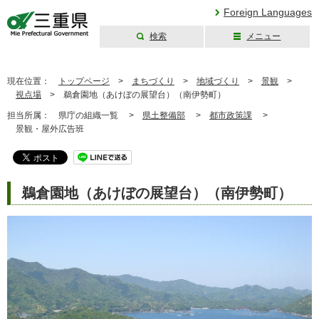
Foreign Languages
検索
メニュー
三重県公式ウェブ
サイト
現在位置：
トップページ
>
まちづくり
>
地域づくり
>
景観
>
視点場
>
鵜倉園地（あけぼの展望台）（南伊勢町）
担当所属：
県庁の組織一覧 >
県土整備部
>
都市政策課
>
景観・屋外広告班
鵜倉園地（あけぼの展望台）（南伊勢町）