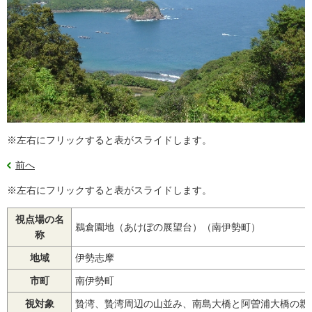
※左右にフリックすると表がスライドします。
前へ
※左右にフリックすると表がスライドします。
視点場の名
鵜倉園地（あけぼの展望台）（南伊勢町）
称
地域
伊勢志摩
市町
南伊勢町
視対象
贄湾、贄湾周辺の山並み、南島大橋と阿曽浦大橋の親