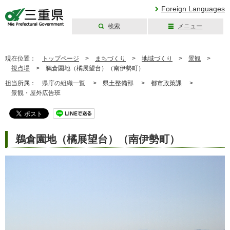
Foreign Languages
検索
メニュー
三重県公式ウェブ
サイト
現在位置：
トップページ
>
まちづくり
>
地域づくり
>
景観
>
視点場
>
鵜倉園地（橘展望台）（南伊勢町）
担当所属：
県庁の組織一覧 >
県土整備部
>
都市政策課
>
景観・屋外広告班
鵜倉園地（橘展望台）（南伊勢町）