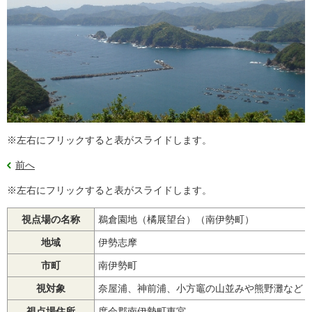
※左右にフリックすると表がスライドします。
前へ
※左右にフリックすると表がスライドします。
視点場の名称
鵜倉園地（橘展望台）（南伊勢町）
地域
伊勢志摩
市町
南伊勢町
視対象
奈屋浦、神前浦、小方竈の山並みや熊野灘など
視点場住所
度会郡南伊勢町東宮