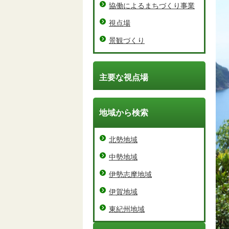
協働によるまちづくり事業
視点場
景観づくり
主要な視点場
地域から検索
北勢地域
中勢地域
伊勢志摩地域
伊賀地域
東紀州地域