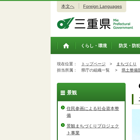
本文へ
Foreign Languages
三重県公式ウェブサイト
くらし・環境
防災・防
トップペ
ージ
現在位置：
トップページ
>
まちづくり
担当所属：
県庁の組織一覧 >
県土整備
景観
住民参画による社会資本整
備
景観まちづくりプロジェク
ト事業