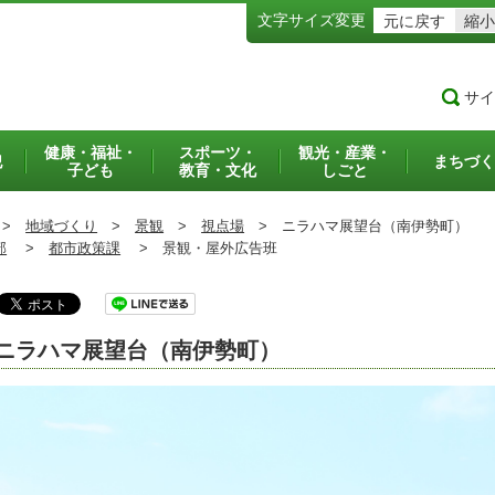
文字サイズ変更
元に戻す
縮小
サイ
健康・福祉・
スポーツ・
観光・産業・
犯
まちづく
子ども
教育・文化
しごと
>
地域づくり
>
景観
>
視点場
>
ニラハマ展望台（南伊勢町）
部
>
都市政策課
>
景観・屋外広告班
ニラハマ展望台（南伊勢町）