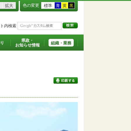
色の変更
拡大
標準
青
黄
黒
ト内検索
県政・
り
組織・業務
お知らせ情報
印刷する