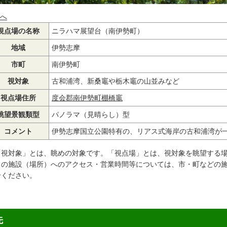
へ
視点場の名称
ニラハマ展望台（南伊勢町）
地域
伊勢志摩
市町
南伊勢町
視対象
古和浦湾、新桑竈や栃木竈の山並みなど
視点場住所
度会郡南伊勢町棚橋竈
眺望景観類型
パノラマ（見晴らし）型
コメント
伊勢志摩国立公園特有の、リアス式海岸の古和浦湾が
「視対象」とは、眺めの対象です。「視点場」とは、視対象を眺望する
この施設（場所）へのアクセス・営業時間等については、市・町などの
せください。
先