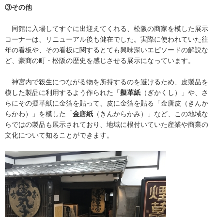
③その他
同館に入場してすぐに出迎えてくれる、松阪の商家を模した展示
コーナーは、リニューアル後も健在でした。実際に使われていた往
年の看板や、その看板に関するとても興味深いエピソードの解説な
ど、豪商の町・松阪の歴史を感じさせる展示になっています。
神宮内で殺生につながる物を所持するのを避けるため、皮製品を
模した製品に利用するよう作られた「
擬革紙
（ぎかくし）」や、さ
らにその擬革紙に金箔を貼って、皮に金箔を貼る「金唐皮（きんか
らかわ）」を模した「
金唐紙
（きんからかみ）」など、この地域な
らではの製品も展示されており、地域に根付いていた産業や商業の
文化について知ることができます。