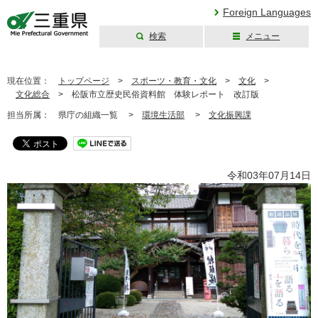
Foreign Languages
検索
メニュー
三重県公式ウェブ
サイト
現在位置：
トップページ
>
スポーツ・教育・文化
>
文化
>
文化総合
>
松阪市立歴史民俗資料館 体験レポート 改訂版
担当所属：
県庁の組織一覧 >
環境生活部
>
文化振興課
令和03年07月14日