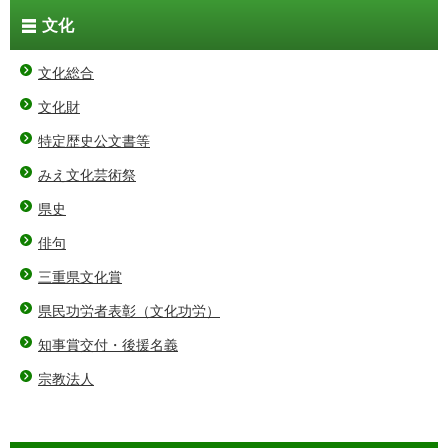
文化
文化総合
文化財
特定歴史公文書等
みえ文化芸術祭
県史
俳句
三重県文化賞
県民功労者表彰（文化功労）
知事賞交付・後援名義
宗教法人