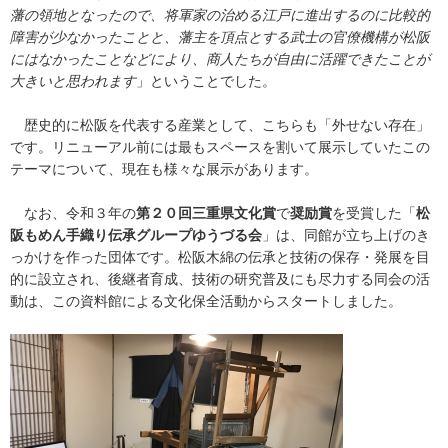
藩の領地となったので、将軍家の治める江戸に進出するのに比較的
障害が少なかったことと、藩主を頂点とする武士の官僚機構が松阪
にはなかったことなどにより、商人たちが自由に活躍できたことが
大きいと思われます
」ということでした。
歴史的に松阪を代表する産業として、こちらも「外せない存在」
です。リニューアル前には最もスペースを割いて展示していたこの
テーマについて、現在も様々な展示があります。
なお、令和３年の
第２０回三重県文化賞
で
奨励賞
を受賞した「
松
阪もめん手織り伝承グループゆうづる会
」は、同館が立ち上げのき
っかけを作った団体です。松阪木綿の伝承と技術の保存・発展を目
的に設立され、後継者育成、技術の研究普及にも尽力する同会の活
動は、この資料館による文化保全活動からスタートしました。