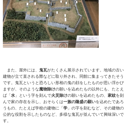
また、屋外には、
鬼瓦
がたくさん展示されています。地域の古い
建物が立て直される際などに取り外され、同館に集まってきたそう
です。鬼瓦というと恐ろしい形相の鬼の顔をしたものが思い浮かび
ますが、そのような
魔物除け
の願いを込めたもの以外にも、たとえ
ば「
水
」という字を刻んで
火災除け
の願いを込めたもの、
家紋
を刻
んで家の存在を示し、おそらくは
一族の隆盛の願い
を込めたであろ
うもの、たとえば学校の建物に「
学
」の字を刻むなど、その建物の
公的な役割を示したものなど、多様な鬼瓦が並んでいて興味深いで
す。