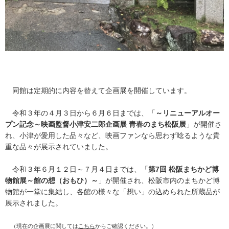
同館は定期的に内容を替えて企画展を開催しています。
令和３年の４月３日から６月６日までは、「
～リニューアルオー
プン記念～映画監督小津安二郎企画展 青春のまち松阪展
」が開催さ
れ、小津が愛用した品々など、映画ファンなら思わず唸るような貴
重な品々が展示されていました。
令和３年６月１２日～７月４日までは、「
第7回 松阪まちかど博
物館展～館の想（おもひ）～
」が開催され、松阪市内のまちかど博
物館が一堂に集結し、各館の様々な「想い」の込められた所蔵品が
展示されました。
（現在の企画展に関しては
こちら
からご確認ください。）