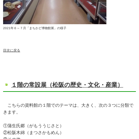
2021年６～７月「まちかど博物館展」の様子
目次に戻る
１階の常設展（松阪の歴史・文化・産業）
こちらの資料館の１階でのテーマは、大きく、次の３つに分類で
きます。
①蒲生氏郷（がもううじさと）
②松阪木綿（まつさかもめん）