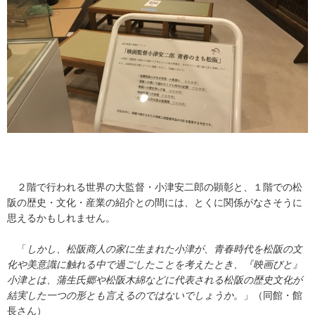
２階で行われる世界の大監督・小津安二郎の顕彰と、１階での松
阪の歴史・文化・産業の紹介との間には、とくに関係がなさそうに
思えるかもしれません。
「
しかし、松阪商人の家に生まれた小津が、青春時代を松阪の文
化や美意識に触れる中で過ごしたことを考えたとき、『映画びと』
小津とは、蒲生氏郷や松阪木綿などに代表される松阪の歴史文化が
結実した一つの形とも言えるのではないでしょうか。
」（同館・館
長さん）