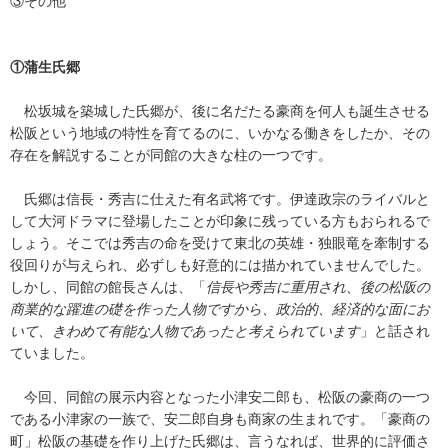
③その他
①蒲生氏郷
松坂城を築城した氏郷が、後に名だたる豪商を何人も誕生させる
松阪という地域の特性を育てるのに、いかなる働きをしたか、その
存在を解説することが同館の大きな柱の一つです。
氏郷は信長・秀吉に仕えた有名武将です。伊達政宗のライバルと
して大河ドラマに登場したことが印象に残っている方もおられるで
しょう。そこでは秀吉の命を受けて東北の英雄・独眼竜を牽制する
役回りが与えられ、必ずしも好意的には描かれていませんでした。
しかし、同館の館長さんは、「
信長や秀吉に重用され、後の松阪の
商業的な躍進の礎を作った人物ですから、政治的、経済的な面にお
いて、きわめて有能な人物であったと考えられています
」と話され
ていました。
今回、同館の展示内容となった小津安二郎も、松阪の豪商の一つ
である小津家の一族で、安二郎自身も商家の生まれです。「豪商の
町」松阪の基礎を作り上げた氏郷は、言うなれば、世界的に評価さ