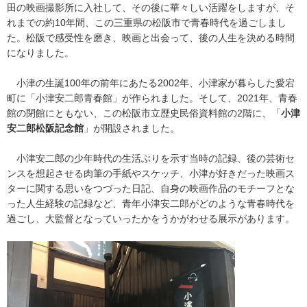
田の映画撮影所に入社して、その後に華々しい活躍をしますが、そ
れまでの約10年間、この三重県の松阪市で青春時代を過ごしまし
た。松阪で感受性を磨き、映画と出会って、後の人生を決める時間
になりました。
小津の生誕100年の前年にあたる2002年、小津家が暮らした愛宕
町に「小津安二郎青春館」が作られました。そして、2021年、青春
館の閉館にともない、この松阪市立歴史民俗資料館の2階に、「
小津
安二郎松阪記念館
」が開設されました。
小津安二郎の少年時代の生活ぶりを示す当時の記録、後の芸術セ
ンスを想起させる肉筆の手紙やスケッチ、小津が好きだった映画ス
ターに関する思いをつづった日記、自身の映画作品のモチーフとな
った人生経験の記録など、青年小津安二郎がどのような青春時代を
過ごし、大監督となっていったかをうかがわせる展示があります。