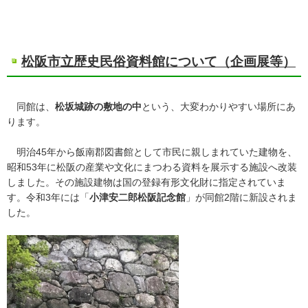
松阪市立歴史民俗資料館について（企画展等）
同館は、
松坂城跡の敷地の中
という、大変わかりやすい場所にあ
ります。
明治45年から飯南郡図書館として市民に親しまれていた建物を、
昭和53年に松阪の産業や文化にまつわる資料を展示する施設へ改装
しました。その施設建物は国の登録有形文化財に指定されていま
す。令和3年には「
小津安二郎松阪記念館
」が同館2階に新設されま
した。