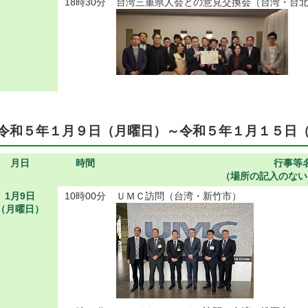
18時30分
台湾三重県人会との意見交換会（台湾・台
令和５年１月９日（月曜日）～令和５年１月１５日
月日
時間
行事等
（場所の記入のない
1月9日
10時00分
ＵＭＣ訪問（台湾・新竹市）
（月曜日）