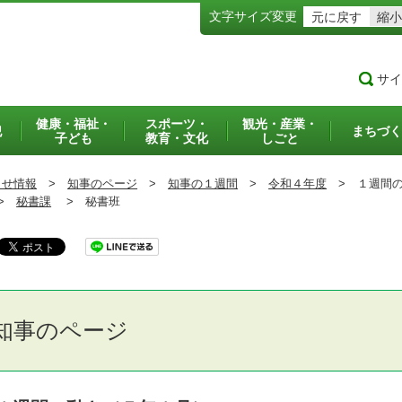
文字サイズ変更
元に戻す
縮小
サイ
健康・福祉・
スポーツ・
観光・産業・
犯
まちづく
子ども
教育・文化
しごと
らせ情報
>
知事のページ
>
知事の１週間
>
令和４年度
>
１週間の
>
秘書課
>
秘書班
知事のページ