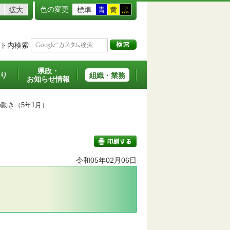
色の変更
拡大
標準
青
黄
黒
ト内検索
県政・
り
組織・業務
お知らせ情報
動き（5年1月）
令和05年02月06日
印刷する