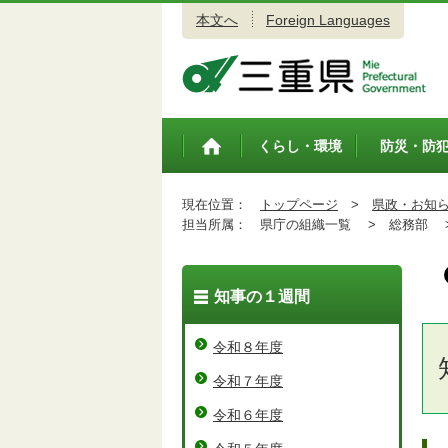
本文へ
Foreign Languages
三重県公式ウェブサイト
くらし・環境
防災・防
トップペ
ージ
現在位置：
トップページ
>
県政・お知
担当所属：
県庁の組織一覧 >
総務部 
知事の１週間
令和８年度
令和７年度
令和６年度