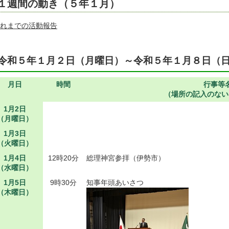
１週間の動き（５年１月）
れまでの活動報告
令和５年１月２日（月曜日）～令和５年１月８日（
月日
時間
行事等
（場所の記入のない
1月2日
（月曜日）
1月3日
（火曜日）
1月4日
12時20分
総理神宮参拝（伊勢市）
（水曜日）
1月5日
9時30分
知事年頭あいさつ
（木曜日）