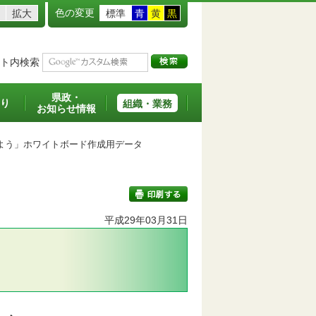
色の変更
拡大
標準
青
黄
黒
ト内検索
県政・
り
組織・業務
お知らせ情報
う」ホワイトボード作成用データ
平成29年03月31日
印刷する