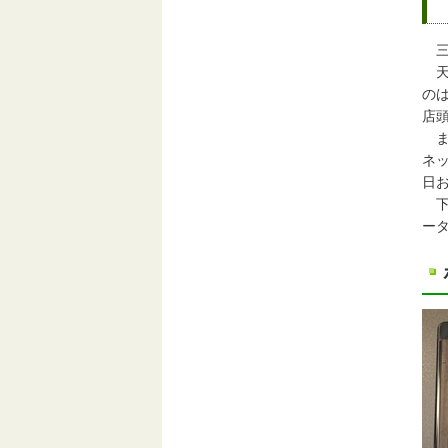
三
天
の
店
ま
ネ
日
下
ー