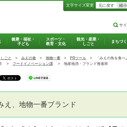
文字サイズ変更
元に戻す
縮小
サイ
健康・福祉・
スポーツ・
観光・産業・
犯
まちづく
子ども
教育・文化
しごと
・しごと
>
みえの食
>
地物一番
>
PRツール
>
「みえの魚を食べよ
部 >
フードイノベーション課
>
地産地消・ブランド推進班
みえ、地物一番ブランド