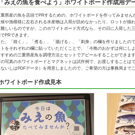
「みえの魚を食べよう」ホワイトボード作成用デ
重県産の魚を店頭でPRするための、ホワイトボードを作ってみません
候や漁模様に左右される水産物は入荷が読めなかったり、ロットが揃わ
は難しいものですが、このホワイトボード方式なら、その日に入荷した
頭でPRできます。
た、「焼く」、「煮る」、「揚げる」、「刺身」の欄を作りましたので
ットをそれぞれの欄に貼っていただくことで、「今晩のおかずは何にし
おすすめの三重県産魚を調理方法とセットでアピールすることができま
の写真のホワイトボードとマグネットは試作例で、お渡しすることはで
タないしはPDFデータ）を用意しましたので、ご希望の方は事務局まで
ホワイトボード作成見本