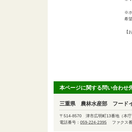
※
希
【
三
三
TE
本ページに関する問い合わせ
三重県 農林水産部 フード
〒514-8570
津市広明町13番地（本庁
電話番号：
059-224-2395
ファクス番号