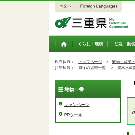
本文へ
Foreign Languages
三重県公式ウェブサイト
くらし・環境
防災・防
トップペ
ージ
現在位置：
トップページ
>
観光・産業
担当所属：
県庁の組織一覧 >
農林水産
地物一番
キャンペーン
PRツール