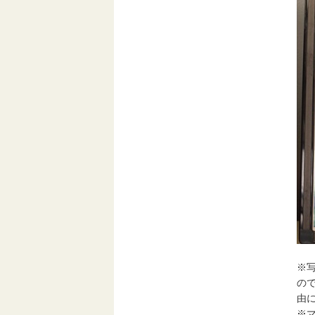
※
の
由
※