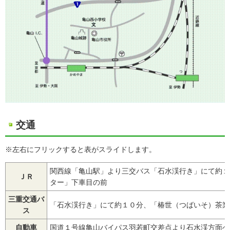
交通
※左右にフリックすると表がスライドします。
関西線「亀山駅」より三交バス「石水渓行き」にて約１
ＪＲ
ター」下車目の前
三重交通バ
「石水渓行き」にて約１０分、「椿世（つばいそ）茶業
ス
自動車
国道１号線亀山バイパス羽若町交差点より石水渓方面へ