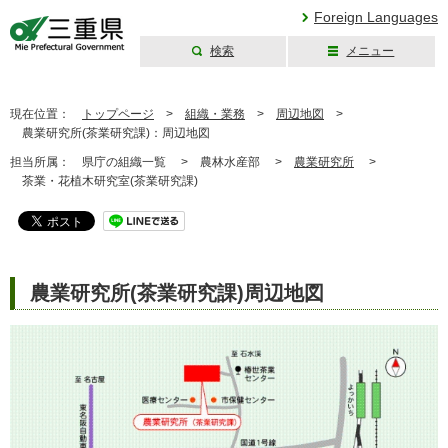
Foreign Languages
検索
メニュー
三重県公式ウェブ
サイト
現在位置：
トップページ
>
組織・業務
>
周辺地図
>
農業研究所(茶業研究課)：周辺地図
担当所属：
県庁の組織一覧 >
農林水産部 >
農業研究所
>
茶業・花植木研究室(茶業研究課)
農業研究所(茶業研究課)周辺地図