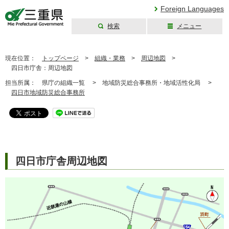
Foreign Languages
検索
メニュー
三重県公式ウェブ
サイト
現在位置：
トップページ
>
組織・業務
>
周辺地図
>
四日市庁舎：周辺地図
担当所属：
県庁の組織一覧 >
地域防災総合事務所・地域活性化局 >
四日市地域防災総合事務所
四日市庁舎周辺地図