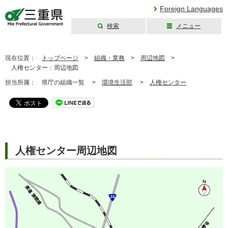
Foreign Languages
検索
メニュー
三重県公式ウェブ
サイト
現在位置：
トップページ
>
組織・業務
>
周辺地図
>
人権センター：周辺地図
担当所属：
県庁の組織一覧 >
環境生活部
>
人権センター
人権センター周辺地図