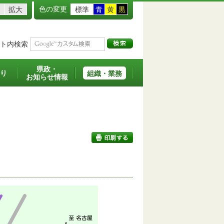
色の変更
拡大
標準
青
黄
黒
ト内検索
県政・
り
組織・業務
お知らせ情報
印刷する