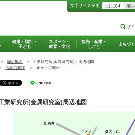
文字サイズ変更
元に戻す
縮小
サイ
健康・福祉・
スポーツ・
観光・産業・
犯
まちづく
子ども
教育・文化
しごと
>
周辺地図
>
工業研究所(金属研究室)：周辺地図
>
広聴広報課
>
企画・広報班
工業研究所(金属研究室)周辺地図