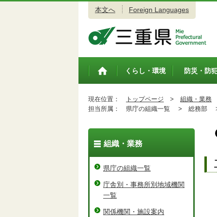
本文へ
Foreign Languages
三重県公式ウェブサイト
くらし・環境
防災・防
トップペ
ージ
現在位置：
トップページ
>
組織・業務
担当所属：
県庁の組織一覧 >
総務部 
組織・業務
県庁の組織一覧
庁舎別・事務所別地域機関
一覧
関係機関・施設案内