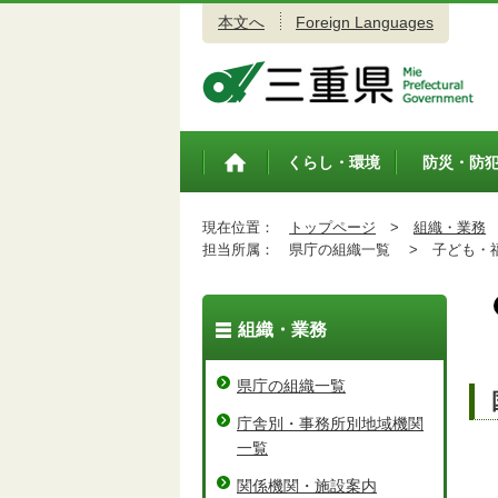
本文へ
Foreign Languages
三重県公式ウェブサイト
くらし・環境
防災・防
トップペ
ージ
現在位置：
トップページ
>
組織・業務
担当所属：
県庁の組織一覧 >
子ども・福
組織・業務
県庁の組織一覧
庁舎別・事務所別地域機関
一覧
関係機関・施設案内