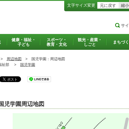
文字サイズ変更
元に戻す
縮小
サイ
健康・福祉・
スポーツ・
観光・産業・
犯
まちづく
子ども
教育・文化
しごと
>
周辺地図
>
国児学園：周辺地図
祉部 >
国児学園
国児学園周辺地図