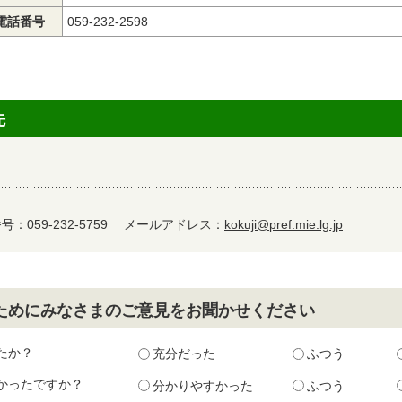
電話番号
059-232-2598
先
：059-232-5759
メールアドレス：
kokuji@pref.mie.lg.jp
ためにみなさまのご意見をお聞かせください
たか？
充分だった
ふつう
かったですか？
分かりやすかった
ふつう