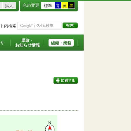
色の変更
拡大
標準
青
黄
黒
ト内検索
県政・
り
組織・業務
お知らせ情報
印刷する