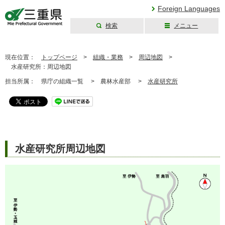
Foreign Languages
検索
メニュー
三重県公式ウェブ
サイト
現在位置：
トップページ
>
組織・業務
>
周辺地図
>
水産研究所：周辺地図
担当所属：
県庁の組織一覧 >
農林水産部 >
水産研究所
水産研究所周辺地図