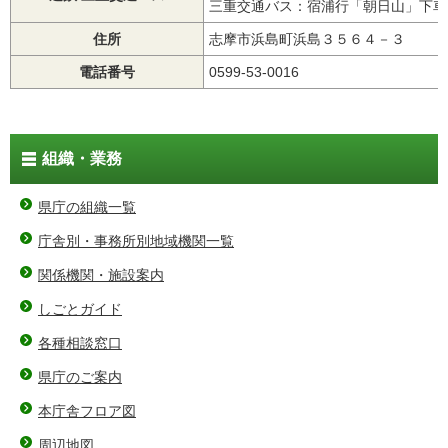
三重交通バス：宿浦行「朝日山」下車
住所
志摩市浜島町浜島３５６４－３
電話番号
0599-53-0016
組織・業務
県庁の組織一覧
庁舎別・事務所別地域機関一覧
関係機関・施設案内
しごとガイド
各種相談窓口
県庁のご案内
本庁舎フロア図
周辺地図