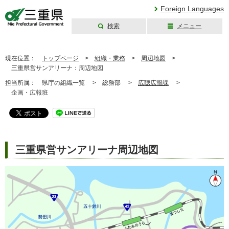
Foreign Languages
検索
メニュー
三重県公式ウェブ
サイト
現在位置：
トップページ
>
組織・業務
>
周辺地図
>
三重県営サンアリーナ：周辺地図
担当所属：
県庁の組織一覧 >
総務部 >
広聴広報課
>
企画・広報班
三重県営サンアリーナ周辺地図