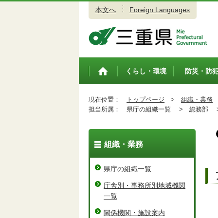
本文へ
Foreign Languages
三重県公式ウェブサイト
くらし・環境
防災・防
トップペ
ージ
現在位置：
トップページ
>
組織・業務
担当所属：
県庁の組織一覧 >
総務部 
組織・業務
県庁の組織一覧
庁舎別・事務所別地域機関
一覧
関係機関・施設案内