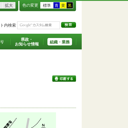
色の変更
拡大
標準
青
黄
黒
ト内検索
県政・
り
組織・業務
お知らせ情報
印刷する