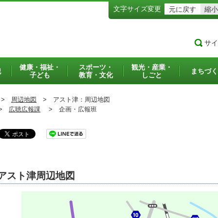
文字サイズ変更
元に戻す
縮小
サイ
健康・福祉・
スポーツ・
観光・産業・
犯
まちづく
子ども
教育・文化
しごと
>
周辺地図
>
アスト津：周辺地図
>
広聴広報課
>
企画・広報班
アスト津周辺地図