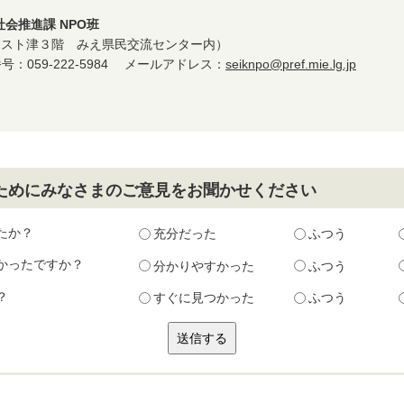
会推進課 NPO班
地（アスト津３階 みえ県民交流センター内）
番号：059-222-5984 メールアドレス：
seiknpo@pref.mie.lg.jp
ためにみなさまのご意見をお聞かせください
たか？
充分だった
ふつう
かったですか？
分かりやすかった
ふつう
？
すぐに見つかった
ふつう