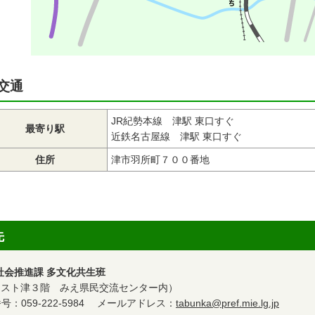
交通
JR紀勢本線 津駅 東口すぐ
最寄り駅
近鉄名古屋線 津駅 東口すぐ
住所
津市羽所町７００番地
先
会推進課 多文化共生班
地（アスト津３階 みえ県民交流センター内）
番号：059-222-5984 メールアドレス：
tabunka@pref.mie.lg.jp