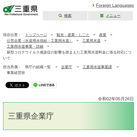
Foreign Languages
検索
メニュー
三重県公式ウェブ
サイト
現在位置：
トップページ
>
観光・産業・しごと
>
産業
>
公営企業（水道用水供給・工業用水道）
>
工業用水道
>
工業用水道事業・詳細
>
新型コロナウイルス感染症の影響を踏まえた工業用水道料金に係る対応につ
いて
担当所属：
県庁の組織一覧 >
企業庁
>
工業用水道事業課
>
事業経営班
令和02年05月26日
三重県企業庁