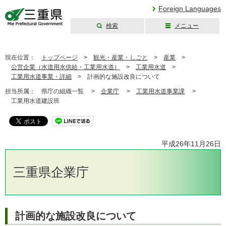
Foreign Languages
検索
メニュー
三重県公式ウェブ
サイト
現在位置：
トップページ
>
観光・産業・しごと
>
産業
>
公営企業（水道用水供給・工業用水道）
>
工業用水道
>
工業用水道事業・詳細
>
計画的な施設改良について
担当所属：
県庁の組織一覧 >
企業庁
>
工業用水道事業課
>
工業用水道建設班
平成26年11月26日
三重県企業庁
計画的な施設改良について