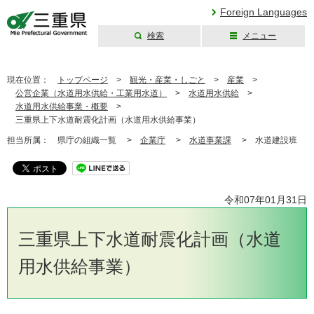
Foreign Languages
検索
メニュー
三重県公式ウェブ
サイト
現在位置：
トップページ
>
観光・産業・しごと
>
産業
>
公営企業（水道用水供給・工業用水道）
>
水道用水供給
>
水道用水供給事業・概要
>
三重県上下水道耐震化計画（水道用水供給事業）
担当所属：
県庁の組織一覧 >
企業庁
>
水道事業課
>
水道建設班
令和07年01月31日
三重県上下水道耐震化計画（水道
用水供給事業）