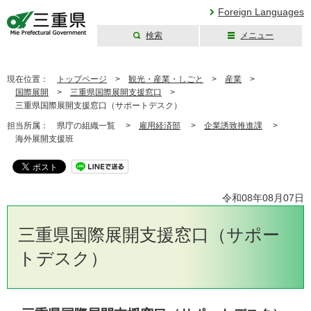
Foreign Languages
検索
メニュー
三重県公式ウェブ
サイト
現在位置：
トップページ
>
観光・産業・しごと
>
産業
>
国際展開
>
三重県国際展開支援窓口
>
三重県国際展開支援窓口（サポートデスク）
担当所属：
県庁の組織一覧 >
雇用経済部
>
企業誘致推進課
>
海外展開支援班
令和08年08月07日
三重県国際展開支援窓口（サポー
トデスク）