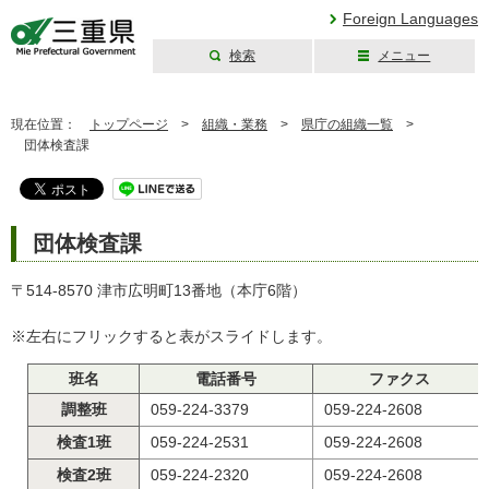
Foreign Languages
検索
メニュー
三重県公式ウェブ
サイト
現在位置：
トップページ
>
組織・業務
>
県庁の組織一覧
>
団体検査課
団体検査課
〒514-8570 津市広明町13番地（本庁6階）
※左右にフリックすると表がスライドします。
班名
電話番号
ファクス
調整班
059-224-3379
059-224-2608
検査1班
059-224-2531
059-224-2608
検査2班
059-224-2320
059-224-2608