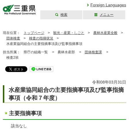
Foreign Languages
検索
メニュー
三重県公式ウェブ
サイト
現在位置：
トップページ
>
観光・産業・しごと
>
農林水産業全般
>
団体検査
>
検査の指摘状況
>
水産業協同組合の主要指摘事項及び監事指摘事項
担当所属：
県庁の組織一覧 >
農林水産部 >
団体検査課
>
検査2班
令和08年03月31日
水産業協同組合の主要指摘事項及び監事指摘
事項（令和７年度）
主要指摘事項
該当なし