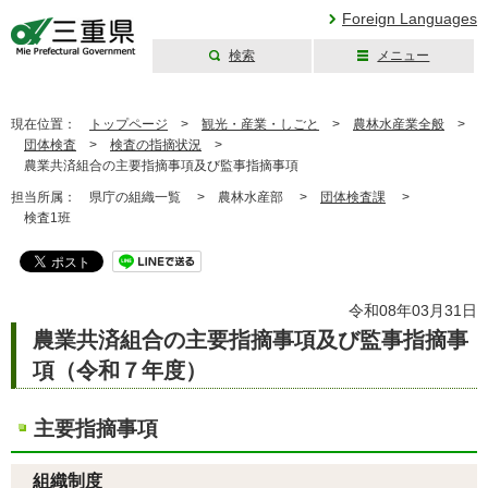
Foreign Languages
検索
メニュー
三重県公式ウェブ
サイト
現在位置：
トップページ
>
観光・産業・しごと
>
農林水産業全般
>
団体検査
>
検査の指摘状況
>
農業共済組合の主要指摘事項及び監事指摘事項
担当所属：
県庁の組織一覧 >
農林水産部 >
団体検査課
>
検査1班
令和08年03月31日
農業共済組合の主要指摘事項及び監事指摘事
項（令和７年度）
主要指摘事項
組織制度